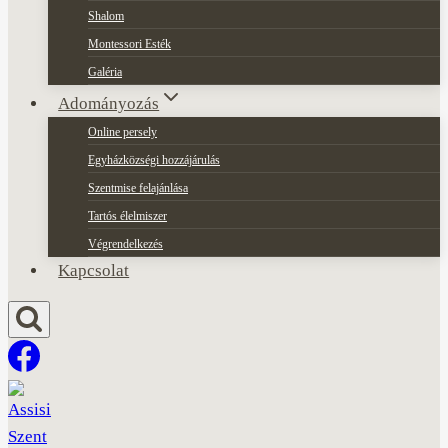
Shalom
Montessori Esték
Galéria
Adományozás
Online persely
Egyházközségi hozzájárulás
Szentmise felajánlása
Tartós élelmiszer
Végrendelkezés
Kapcsolat