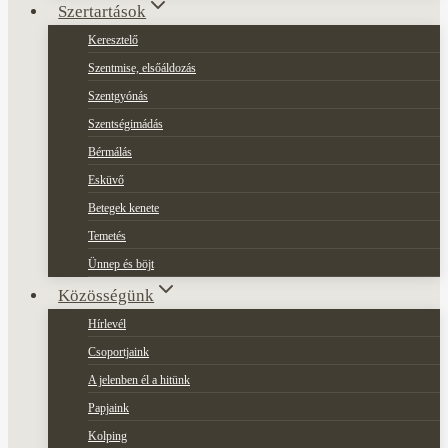
Szertartások
Keresztelő
Szentmise, elsőáldozás
Szentgyónás
Szentségimádás
Bérmálás
Esküvő
Betegek kenete
Temetés
Ünnep és böjt
Közösségünk
Hírlevél
Csoportjaink
A jelenben él a hitünk
Papjaink
Kolping