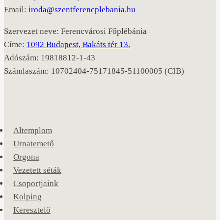
Email:
iroda@szentferencplebania.hu
Szervezet neve: Ferencvárosi Főplébánia
Címe:
1092 Budapest, Bakáts tér 13.
Adószám: 19818812-1-43
Számlaszám: 10702404-75171845-51100005 (CIB)
Altemplom
Urnatemető
Orgona
Vezetett séták
Csoportjaink
Kolping
Keresztelő