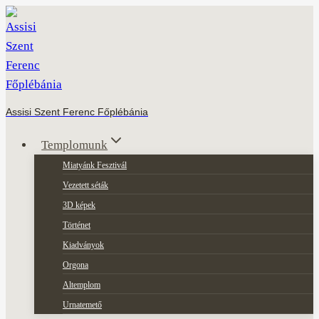
Skip
to
content
Assisi Szent Ferenc Főplébánia
Templomunk
Miatyánk Fesztivál
Vezetett séták
3D képek
Történet
Kiadványok
Orgona
Altemplom
Urnatemető