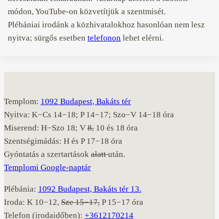
módon, YouTube-on közvetítjük a szentmisét.
Plébániai irodánk a közhivatalokhoz hasonlóan nem lesz
nyitva; sürgős esetben
telefonon
lehet elérni.
Templom:
1092 Budapest, Bakáts tér
Nyitva: K−Cs 14−18; P 14−17; Szo−V 14−18 óra
Miserend: H−Szo 18; V
8,
10 és 18 óra
Szentségimádás: H és P 17−18 óra
Gyóntatás a szertartások
alatt
után.
Templomi Google-naptár
Plébánia:
1092 Budapest, Bakáts tér 13.
Iroda: K 10−12,
Sze 15−17,
P 15−17 óra
Telefon (irodaidőben):
+3612170214