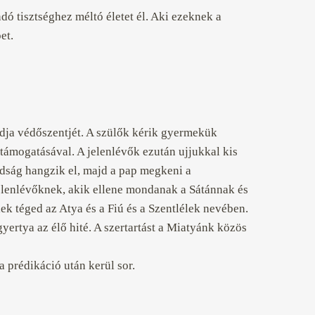
dó tisztséghez méltó életet él. Aki ezeknek a
et.
dja védőszentjét. A szülők kérik gyermekük
támogatásával. A jelenlévők ezután ujjukkal kis
mádság hangzik el, majd a pap megkeni a
 jelenlévőknek, akik ellene mondanak a Sátánnak és
lek téged az Atya és a Fiú és a Szentlélek nevében.
gyertya az élő hité. A szertartást a Miatyánk közös
a prédikáció után kerül sor.