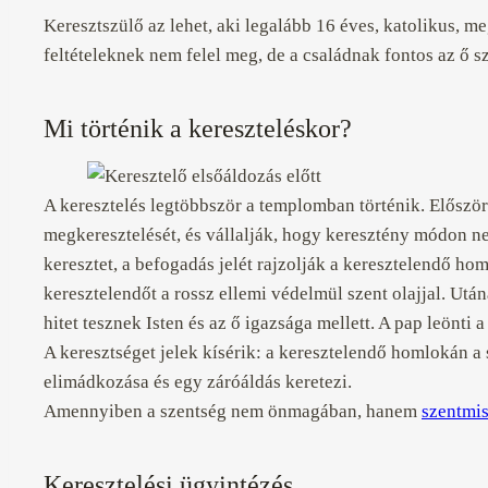
Keresztszülő az lehet, aki legalább 16 éves, katolikus, m
feltételeknek nem felel meg, de a családnak fontos az ő s
Mi történik a kereszteléskor?
A keresztelés legtöbbször a templomban történik. Előszö
megkeresztelését, és vállalják, hogy keresztény módon ne
keresztet, a befogadás jelét rajzolják a keresztelendő ho
keresztelendőt a rossz ellemi védelmül szent olajjal. Utá
hitet tesznek Isten és az ő igazsága mellett. A pap leönti
A keresztséget jelek kísérik: a keresztelendő homlokán a sz
elimádkozása és egy záróáldás keretezi.
Amennyiben a szentség nem önmagában, hanem
szentmi
Keresztelési ügyintézés