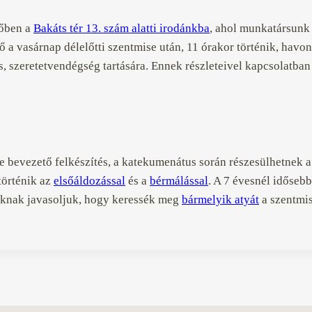
dőben a
Bakáts tér 13. szám alatti irodánkba
, ahol munkatársunk 
a vasárnap délelőtti szentmise után, 11 órakor történik, havont
s, szeretetvendégség tartására. Ennek részleteivel kapcsolatba
tbe bevezető felkészítés, a katekumenátus során részesülhetnek 
történik az
elsőáldozással
és a
bérmálással
. A 7 évesnél időseb
zóknak javasoljuk, hogy keressék meg
bármelyik atyát
a szentmis