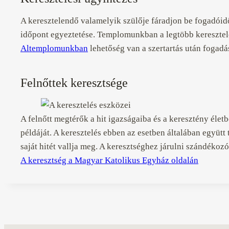
A keresztelendő valamelyik szülője fáradjon be fogadói
időpont egyeztetése. Templomunkban a legtöbb keresztelő 
Altemplomunkban
lehetőség van a szertartás után fogadá
Felnőttek keresztsége
A felnőtt megtérők a hit igazságaiba és a keresztény éle
példáját. A keresztelés ebben az esetben általában együtt 
saját hitét vallja meg. A keresztséghez járulni szándéko
A keresztség a Magyar Katolikus Egyház oldalán