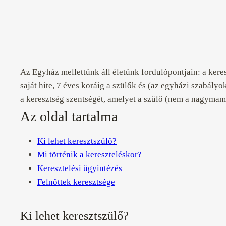
Az Egyház mellettünk áll életünk fordulópontjain: a kere
saját hite, 7 éves koráig a szülők és (az egyházi szabály
a keresztség szentségét, amelyet a szülő (nem a nagymama
Az oldal tartalma
Ki lehet keresztszülő?
Mi történik a kereszteléskor?
Keresztelési ügyintézés
Felnőttek keresztsége
Ki lehet keresztszülő?