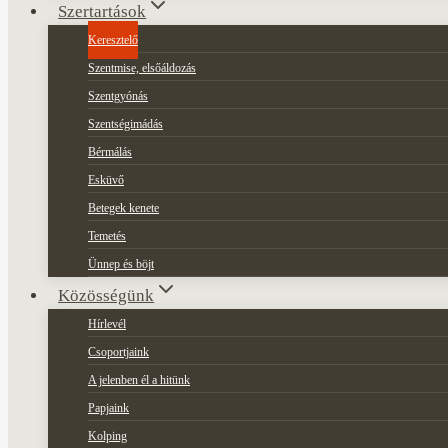
Szertartások
Keresztelő
Szentmise, elsőáldozás
Szentgyónás
Szentségimádás
Bérmálás
Esküvő
Betegek kenete
Temetés
Ünnep és böjt
Közösségünk
Hírlevél
Csoportjaink
A jelenben él a hitünk
Papjaink
Kolping