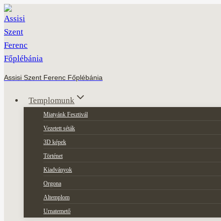
Skip
to
content
Assisi Szent Ferenc Főplébánia
Templomunk
Miatyánk Fesztivál
Vezetett séták
3D képek
Történet
Kiadványok
Orgona
Altemplom
Urnatemető