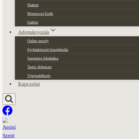
Shalom
Montessori Esték
Galéria
Adományozás
Online persely
Egyházközségi hozzájárulás
Szentmise felajánlása
Tartós élelmiszer
Végrendelkezés
Kapcsolat