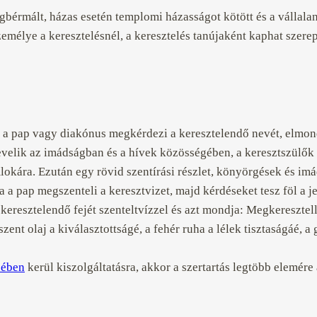
egbérmált, házas esetén templomi házasságot kötött és a vállalan
zemélye a keresztelésnél, a keresztelés tanújaként kaphat szerep
r a pap vagy diakónus megkérdezi a keresztelendő nevét, elmon
velik az imádságban és a hívek közösségében, a keresztszülők 
mlokára. Ezután egy rövid szentírási részlet, könyörgések és i
na a pap megszenteli a keresztvizet, majd kérdéseket tesz föl a
 a keresztelendő fejét szenteltvízzel és azt mondja: Megkeresztel
ent olaj a kiválasztottságé, a fehér ruha a lélek tisztaságáé, a 
sében
kerül kiszolgáltatásra, akkor a szertartás legtöbb elemére 