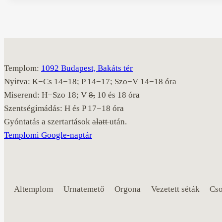
Templom:
1092 Budapest, Bakáts tér
Nyitva: K−Cs 14−18; P 14−17; Szo−V 14−18 óra
Miserend: H−Szo 18; V
8,
10 és 18 óra
Szentségimádás: H és P 17−18 óra
Gyóntatás a szertartások
alatt
után.
Templomi Google-naptár
Altemplom
Urnatemető
Orgona
Vezetett séták
Cso