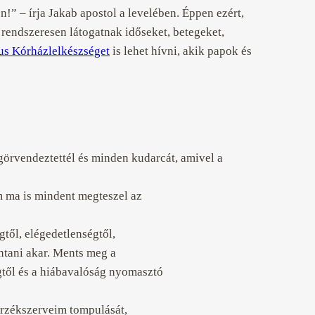
n!” – írja Jakab apostol a levelében. Éppen ezért,
 rendszeresen látogatnak időseket, betegeket,
us Kórházlelkészséget
is lehet hívni, akik papok és
rvendeztettél és minden kudarcát, amivel a
m ma is mindent megteszel az
től, elégedetlenségtől,
ntani akar. Ments meg a
égtől és a hiábavalóság nyomasztó
érzékszerveim tompulását,