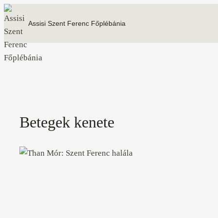
Skip
to
Assisi Szent Ferenc Főplébánia
content
Betegek kenete