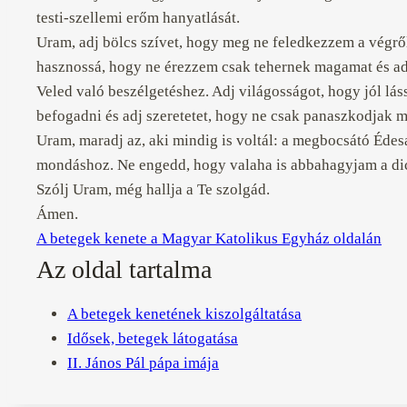
testi-szellemi erőm hanyatlását.
Uram, adj bölcs szívet, hogy meg ne feledkezzem a végről
hasznossá, hogy ne érezzem csak tehernek magamat és ad
Veled való beszélgetéshez. Adj világosságot, hogy jól lás
befogadni és adj szeretetet, hogy ne csak panaszkodjak 
Uram, maradj az, aki mindig is voltál: a megbocsátó Édes
mondáshoz. Ne engedd, hogy valaha is abbahagyjam a dics
Szólj Uram, még hallja a Te szolgád.
Ámen.
A betegek kenete a Magyar Katolikus Egyház oldalán
Az oldal tartalma
A betegek kenetének kiszolgáltatása
Idősek, betegek látogatása
II. János Pál pápa imája