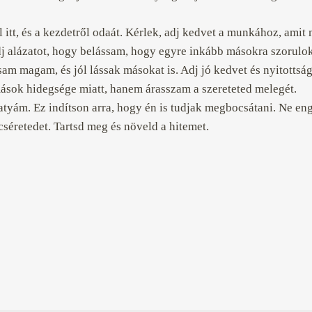
 itt, és a kezdetről odaát. Kérlek, adj kedvet a munkához, ami
j alázatot, hogy belássam, hogy egyre inkább másokra szorulok
sam magam, és jól lássak másokat is. Adj jó kedvet és nyitotts
mások hidegsége miatt, hanem árasszam a szereteted melegét.
atyám. Ez indítson arra, hogy én is tudjak megbocsátani. Ne eng
éretedet. Tartsd meg és növeld a hitemet.