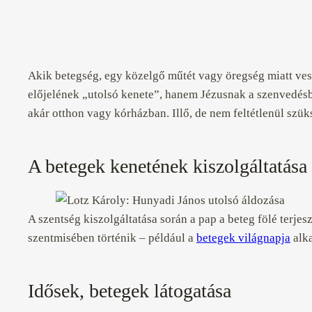
Akik betegség, egy közelgő műtét vagy öregség miatt ves
előjelének „utolsó kenete”, hanem Jézusnak a szenvedésbe
akár otthon vagy kórházban. Illő, de nem feltétlenül szü
A betegek kenetének kiszolgáltatása
A szentség kiszolgáltatása során a pap a beteg fölé terje
szentmisében történik – például a
betegek világnapja
alka
Idősek, betegek látogatása