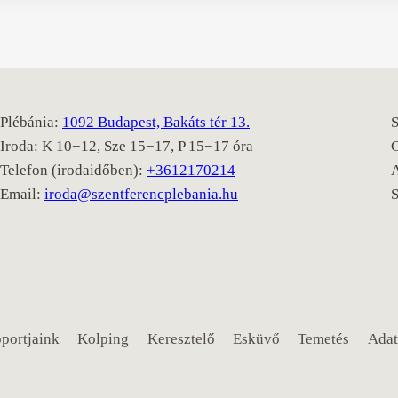
Plébánia:
1092 Budapest, Bakáts tér 13.
S
Iroda: K 10−12,
Sze 15−17,
P 15−17 óra
Telefon (irodaidőben):
+3612170214
Email:
iroda@szentferencplebania.hu
portjaink
Kolping
Keresztelő
Esküvő
Temetés
Adat