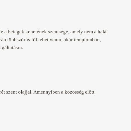
le a betegek kenetének szentsége, amely nem a halál
án többször is föl lehet venni, akár templomban,
lgáltatásra.
rét szent olajjal. Amennyiben a közösség előtt,