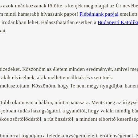
és azok imádkozzanak fölötte, s kenjék meg olajjal az Úr nevébe
nem minél hamarabb hívassunk papot!
Plébániánk papjai
emellett
 irodánkban lehet. Halaszthatatlan esetben a
Budapesti Katolik
kat.
tizedeket. Köszönöm az életem minden eredményét, amivel megö
akik elviselnek, akik mellettem állnak és szeretnek.
t elmulasztottam. Köszönöm, hogy Te nem mégy nyugdíjba, hane
öbb okom van a hálára, mint a panaszra. Ments meg az irigység
t-jobban-tudás hazugságától, a gyanútól, hogy valaki mindig bá
rökös zsörtölődéstől, a rút önzéstől, a mindent elborító keserűs
, humorral fogadjam a feledékenységem jeleit, erőtlenségemet, 