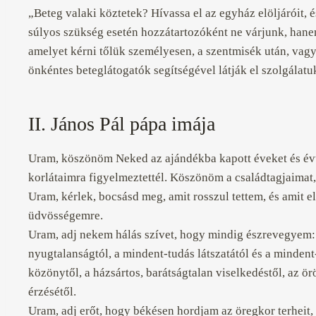
„Beteg valaki köztetek? Hívassa el az egyház elöljáróit, 
súlyos szükség esetén hozzátartozóként ne várjunk, ha
amelyet kérni tőlük személyesen, a szentmisék után, vagy
önkéntes beteglátogatók segítségével látják el szolgálatu
II. János Pál pápa imája
Uram, köszönöm Neked az ajándékba kapott éveket és év
korlátaimra figyelmeztettél. Köszönöm a családtagjaimat, 
Uram, kérlek, bocsásd meg, amit rosszul tettem, és ami
üdvösségemre.
Uram, adj nekem hálás szívet, hogy mindig észrevegyem: t
nyugtalanságtól, a mindent-tudás látszatától és a minden
közönytől, a házsártos, barátságtalan viselkedéstől, az ö
érzésétől.
Uram, adj erőt, hogy békésen hordjam az öregkor terheit