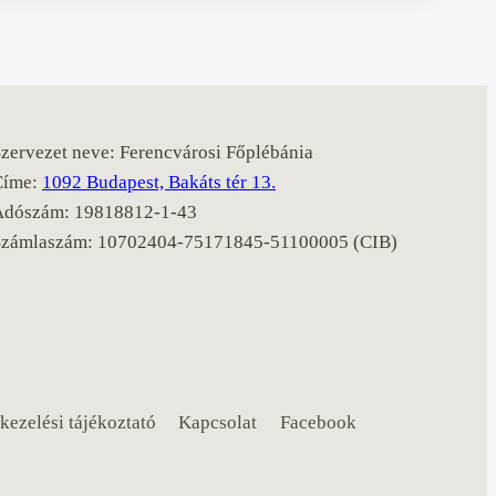
zervezet neve: Ferencvárosi Főplébánia
Címe:
1092 Budapest, Bakáts tér 13.
Adószám: 19818812-1-43
Számlaszám: 10702404-75171845-51100005 (CIB)
kezelési tájékoztató
Kapcsolat
Facebook