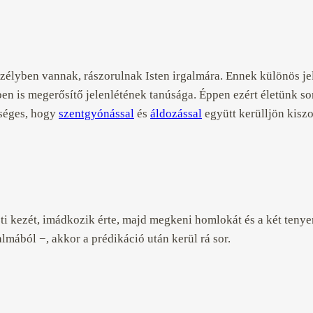
zélyben vannak, rászorulnak Isten irgalmára. Ennek különös je
n is megerősítő jelenlétének tanúsága. Éppen ezért életünk sor
kséges, hogy
szentgyónással
és
áldozással
együtt kerülljön kiszo
szti kezét, imádkozik érte, majd megkeni homlokát és a két tenye
lmából −, akkor a prédikáció után kerül rá sor.