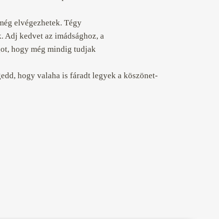
t még elvégezhetek. Tégy
. Adj kedvet az imádsághoz, a
ágot, hogy még mindig tudjak
edd, hogy valaha is fáradt legyek a köszönet-