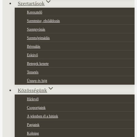
Szertartások
Keresztelő
Szentmise, elsőáldozás
Szentgyónás
Szentségimádás
Bérmálás
Esküvő
Betegek kenete
Temetés
Ünnep és böjt
Közösségünk
Hírlevél
Csoportjaink
A jelenben él a hitünk
Papjaink
Kolping