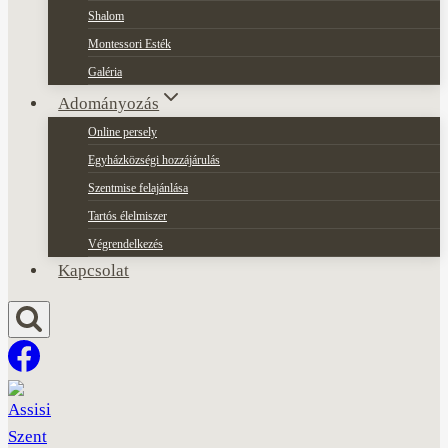
Shalom
Montessori Esték
Galéria
Adományozás
Online persely
Egyházközségi hozzájárulás
Szentmise felajánlása
Tartós élelmiszer
Végrendelkezés
Kapcsolat