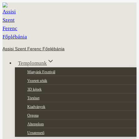
Skip
to
content
Assisi Szent Ferenc Főplébánia
Templomunk
Miatyánk Fesztivál
Vezetett séták
3D képek
Történet
Kiadványok
Orgona
Altemplom
Urnatemető