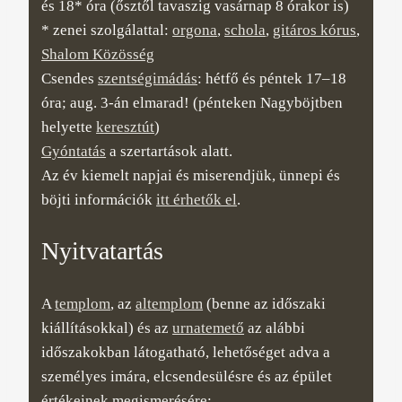
és 18* óra (ősztől tavaszig vasárnap 8 órakor is)
* zenei szolgálattal:
orgona
,
schola
,
gitáros kórus
,
Shalom Közösség
Csendes
szentségimádás
: hétfő és péntek 17–18
óra; aug. 3-án elmarad! (pénteken Nagyböjtben
helyette
keresztút
)
Gyóntatás
a szertartások alatt.
Az év kiemelt napjai és miserendjük, ünnepi és
böjti információk
itt érhetők el
.
Nyitvatartás
A
templom
, az
altemplom
(benne az időszaki
kiállításokkal) és az
urnatemető
az alábbi
időszakokban látogatható, lehetőséget adva a
személyes imára, elcsendesülésre és az épület
értékeinek megismerésére: