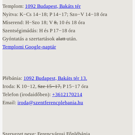
Templom:
1092 Budapest, Bakáts tér
Nyitva: K−Cs 14−18; P 14−17; Szo−V 14−18 óra
Miserend: H−Szo 18; V
8,
10 és 18 óra
Szentségimádás: H és P 17−18 óra
Gyóntatás a szertartások
alatt
után.
Templomi Google-naptár
Plébánia:
1092 Budapest, Bakáts tér 13.
Iroda: K 10−12,
Sze 15−17,
P 15−17 óra
Telefon (irodaidőben):
+3612170214
Email:
iroda@szentferencplebania.hu
Szervezet neve: Ferencvárosi Főplébánia