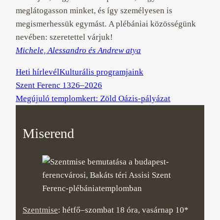
meglátogasson minket, és így személyesen is
megismerhessük egymást. A plébániai közösségünk
nevében: szeretettel várjuk!
Michele, Alessandro és Andrew atya
Heti hírlevél
Kulturális programjaink
Szent Ferenc 1326–2026
Megújuló templomkert: Zöld Oázis-pályázat
Miserend
Szentmise
: hétfő–szombat 18 óra, vasárnap 10*