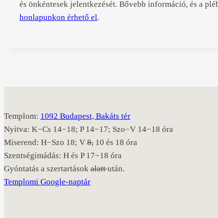
és önkéntesek jelentkezését. Bővebb információ, és a plé
honlapunkon érhető el
.
Templom:
1092 Budapest, Bakáts tér
Nyitva: K−Cs 14−18; P 14−17; Szo−V 14−18 óra
Miserend: H−Szo 18; V
8,
10 és 18 óra
Szentségimádás: H és P 17−18 óra
Gyóntatás a szertartások
alatt
után.
Templomi Google-naptár