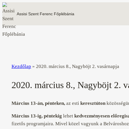
Skip
to
Assisi Szent Ferenc Főplébánia
content
Kezdőlap
»
2020. március 8., Nagyböjt 2. vasárnapja
2020. március 8., Nagyböjt 2. v
Március 13-án, pénteken,
az esti
keresztúton
közösségün
Március 13-ig, péntekig
lehet
kedvezményesen előregisz
fizetős programjaira. Mivel közel vagyunk a Belvároshoz, 