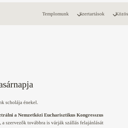
Templomunk
Szertartások
Közös
asárnapja
k scholája énekel.
trálni a Nemzetközi Eucharisztikus Kongresszus
a szervezők továbbra is várják szállás felajánlását