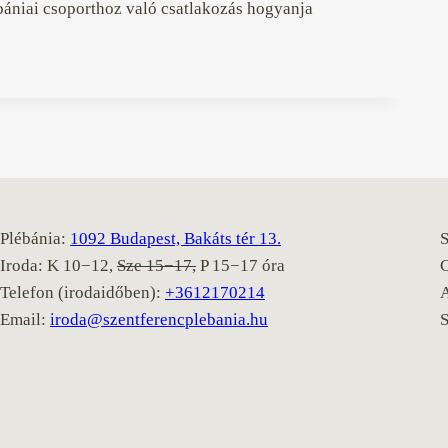
bániai csoporthoz való csatlakozás hogyanja
Plébánia:
1092 Budapest, Bakáts tér 13.
S
Iroda: K 10−12,
Sze 15−17,
P 15−17 óra
Telefon (irodaidőben):
+3612170214
Email:
iroda@szentferencplebania.hu