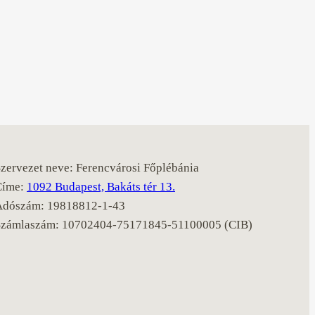
zervezet neve: Ferencvárosi Főplébánia
Címe:
1092 Budapest, Bakáts tér 13.
Adószám: 19818812-1-43
Számlaszám: 10702404-75171845-51100005 (CIB)