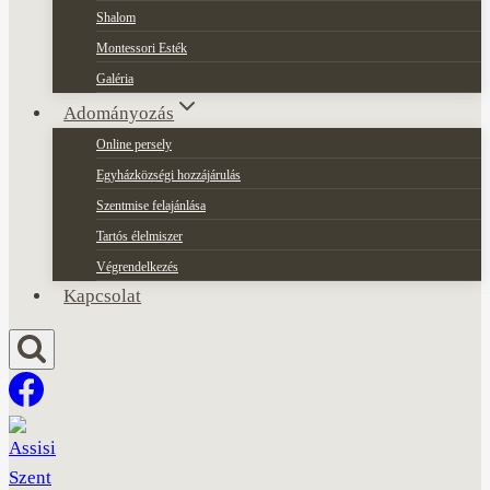
Shalom
Montessori Esték
Galéria
Adományozás
Online persely
Egyházközségi hozzájárulás
Szentmise felajánlása
Tartós élelmiszer
Végrendelkezés
Kapcsolat