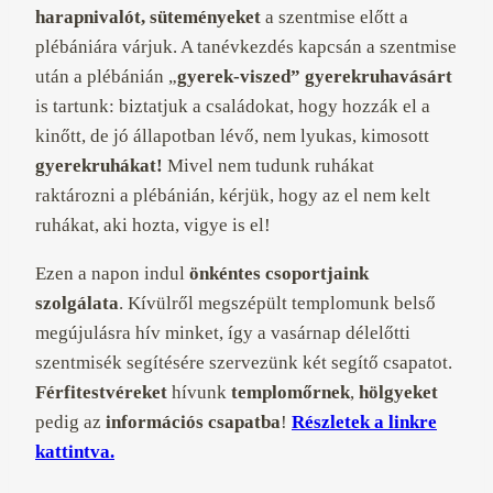
harapnivalót, süteményeket
a szentmise előtt a
plébániára várjuk. A tanévkezdés kapcsán a szentmise
után a plébánián „
gyerek-viszed” gyerekruhavásárt
is tartunk: biztatjuk a családokat, hogy hozzák el a
kinőtt, de jó állapotban lévő, nem lyukas, kimosott
gyerekruhákat!
Mivel nem tudunk ruhákat
raktározni a plébánián, kérjük, hogy az el nem kelt
ruhákat, aki hozta, vigye is el!
Ezen a napon indul
önkéntes csoportjaink
szolgálata
. Kívülről megszépült templomunk belső
megújulásra hív minket, így a vasárnap délelőtti
szentmisék segítésére szervezünk két segítő csapatot.
Férfitestvéreket
hívunk
templomőrnek
,
hölgyeket
pedig az
információs csapatba
!
Részletek a linkre
kattintva.