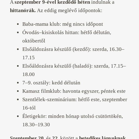
A
szeptember 9-ével kezdődő héten
indulnak a
hittanórák.
Az eddig meglévő időpontok:
Baba-mama klub
: még nincs időpont
Óvodás–kisiskolás hittan
: hétfő délután,
októbertől
Elsőáldozásra készülő (kezdő)
: szerda, 16.30–
17.15
Elsőáldozásra készülő (haladó)
: szerda, 17.15–
18.00
7–9. osztály
: kedd délután
Kamasz filmklub
: havonta egyszer, péntek este
Szentlélek-szeminárium
: hétfő este, szeptember
16-tól
Életigekör
: minden hónap utolsó csütörtökén,
18.30–19.30
Szeptember 20.
és
22.
között a
hetedikes lányoknak