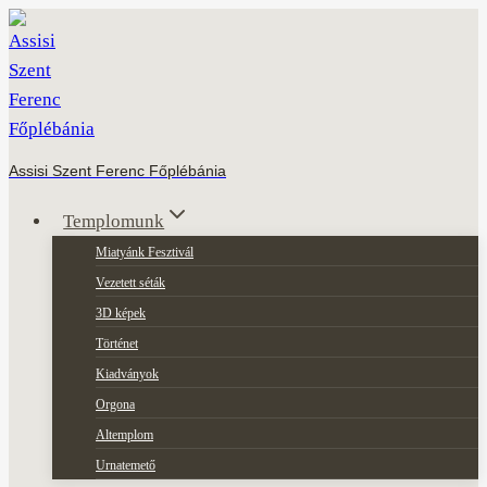
Skip
to
content
Assisi Szent Ferenc Főplébánia
Templomunk
Miatyánk Fesztivál
Vezetett séták
3D képek
Történet
Kiadványok
Orgona
Altemplom
Urnatemető