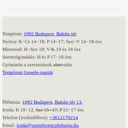
Templom:
1092 Budapest, Bakáts tér
Nyitva: K−Cs 14−18; P 14−17; Szo−V 14−18 óra
Miserend: H−Szo 18; V
8,
10 és 18 óra
Szentségimádás: H és P 17−18 óra
Gyóntatás a szertartások
alatt
után.
Templomi Google-naptár
Plébánia:
1092 Budapest, Bakáts tér 13.
Iroda: K 10−12,
Sze 15−17,
P 15−17 óra
Telefon (irodaidőben):
+3612170214
Email:
iroda@szentferencplebania.hu