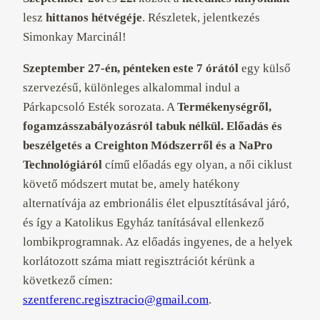
lesz
hittanos hétvégéje
. Részletek, jelentkezés
Simonkay Marcinál
!
Szeptember 27-én, pénteken este 7 órától
egy külső
szervezésű, különleges alkalommal indul a
Párkapcsoló Esték sorozata. A
Termékenységről,
fogamzásszabályozásról tabuk nélkül. Előadás és
beszélgetés a Creighton Módszerről és a NaPro
Technológiáról
című előadás egy olyan, a női ciklust
követő módszert mutat be, amely hatékony
alternatívája az embrionális élet elpusztításával járó,
és így a Katolikus Egyház tanításával ellenkező
lombikprogramnak. Az előadás ingyenes, de a helyek
korlátozott száma miatt regisztrációt kérünk a
következő címen:
szentferenc.regisztracio@gmail.com
.