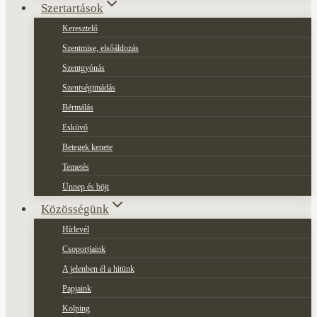
Szertartások
Keresztelő
Szentmise, elsőáldozás
Szentgyónás
Szentségimádás
Bérmálás
Esküvő
Betegek kenete
Temetés
Ünnep és böjt
Közösségünk
Hírlevél
Csoportjaink
A jelenben él a hitünk
Papjaink
Kolping