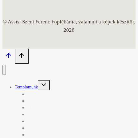
© Assisi Szent Ferenc Főplébánia, valamint a képek készítői,
2026
Toggle
Templomunk
child
menu
Miatyánk Fesztivál
Vezetett séták
3D képek
Történet
Kiadványok
Orgona
Altemplom