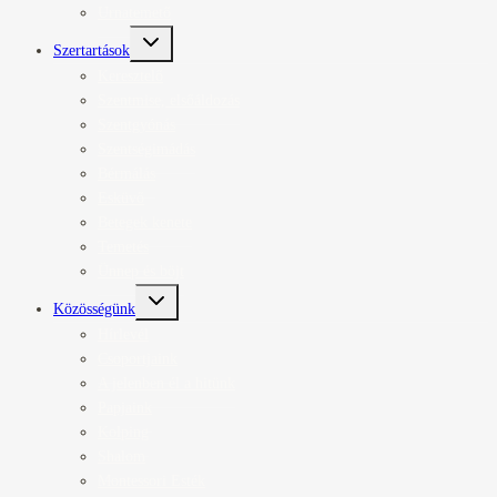
Urnatemető
Toggle
Szertartások
child
menu
Keresztelő
Szentmise, elsőáldozás
Szentgyónás
Szentségimádás
Bérmálás
Esküvő
Betegek kenete
Temetés
Ünnep és böjt
Toggle
Közösségünk
child
menu
Hírlevél
Csoportjaink
A jelenben él a hitünk
Papjaink
Kolping
Shalom
Montessori Esték