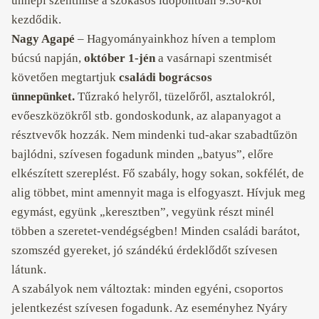
ünnepi szentmise a szokásos időpontban 9.30-kor
kezdődik.
Nagy Agapé
– Hagyományainkhoz híven a templom
búcsú napján,
október 1-jén
a vasárnapi szentmisét
követően megtartjuk
családi bográcsos
ünnepünket.
Tűzrakó helyről, tüzelőről, asztalokról,
evőeszközökről stb. gondoskodunk, az alapanyagot a
résztvevők hozzák. Nem mindenki tud-akar szabadtűzön
bajlódni, szívesen fogadunk minden „batyus”, előre
elkészített szereplést. Fő szabály, hogy sokan, sokfélét, de
alig többet, mint amennyit maga is elfogyaszt. Hívjuk meg
egymást, együnk „keresztben”, vegyünk részt minél
többen a szeretet-vendégségben! Minden családi barátot,
szomszéd gyereket, jó szándékú érdeklődőt szívesen
látunk.
A szabályok nem változtak: minden egyéni, csoportos
jelentkezést szívesen fogadunk. Az eseményhez Nyáry