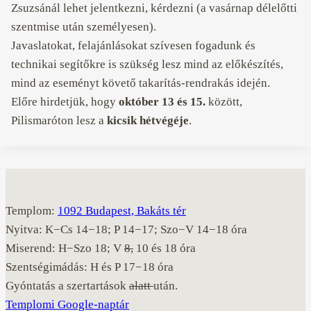
Zsuzsánál lehet jelentkezni, kérdezni (a vasárnap délelőtti
szentmise után személyesen).
Javaslatokat, felajánlásokat szívesen fogadunk és
technikai segítőkre is szükség lesz mind az előkészítés,
mind az eseményt követő takarítás-rendrakás idején.
Előre hirdetjük, hogy
október 13 és 15.
között,
Pilismaróton lesz a
kicsik hétvégéje
.
Templom:
1092 Budapest, Bakáts tér
Nyitva: K−Cs 14−18; P 14−17; Szo−V 14−18 óra
Miserend: H−Szo 18; V
8,
10 és 18 óra
Szentségimádás: H és P 17−18 óra
Gyóntatás a szertartások
alatt
után.
Templomi Google-naptár