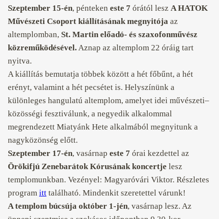
Szeptember 15-én
, pénteken
este 7
órától lesz
A HATOK
Művészeti Csoport kiállításának megnyitója
az
altemplomban,
St. Martin előadó- és szaxofonművész
közreműködésével.
Aznap az altemplom 22 óráig tart
nyitva.
A kiállítás bemutatja többek között a hét főbűnt, a hét
erényt, valamint a hét pecsétet is. Helyszínünk a
különleges hangulatú altemplom, amelyet idei művészeti–
közösségi fesztiválunk, a negyedik alkalommal
megrendezett Miatyánk Hete alkalmából megnyitunk a
nagyközönség előtt.
Szeptember 17-én
, vasárnap
este 7
órai kezdettel az
Örökifjú Zenebarátok Kórusának koncertje
lesz
templomunkban. Vezényel: Magyaróvári Viktor. Részletes
program
itt
található. Mindenkit szeretettel várunk!
A templom búcsúja október 1-jén
, vasárnap lesz. Az