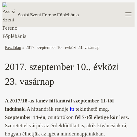
Skip
to
Assisi Szent Ferenc Főplébánia
content
Kezdőlap
»
2017. szeptember 10., évközi 23. vasárnap
2017. szeptember 10., évközi
23. vasárnap
A 2017/18-as tanév hittanórái szeptember 11-től
indulnak.
A hittanórák rendje
itt
tekinthető meg.
Szeptember 14-én
, csütörtökön
fél 7-től életige kör
lesz.
Szeretettel várjuk az érdeklődőket is, akik kíváncsiak rá,
hogyan élhetjük az igét a mindennapjainkban.