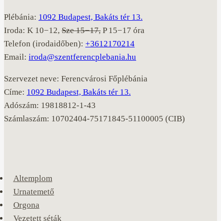
Plébánia:
1092 Budapest, Bakáts tér 13.
Iroda: K 10−12,
Sze 15−17,
P 15−17 óra
Telefon (irodaidőben):
+3612170214
Email:
iroda@szentferencplebania.hu
Szervezet neve: Ferencvárosi Főplébánia
Címe:
1092 Budapest, Bakáts tér 13.
Adószám: 19818812-1-43
Számlaszám: 10702404-75171845-51100005 (CIB)
Altemplom
Urnatemető
Orgona
Vezetett séták