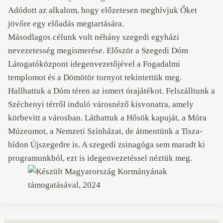
Adódott az alkalom, hogy előzetesen meghívjuk Őket
jövőre egy előadás megtartására.
Másodlagos célunk volt néhány szegedi egyházi
nevezetesség megismerése. Először a Szegedi Dóm
Látogatóközpont idegenvezetőjével a Fogadalmi
templomot és a Dömötör tornyot tekintettük meg.
Hallhattuk a Dóm téren az ismert órajátékot. Felszálltunk a
Széchenyi térről induló városnéző kisvonatra, amely
körbevitt a városban. Láthattuk a Hősök kapuját, a Móra
Múzeumot, a Nemzeti Színházat, de átmentünk a Tisza-
hídon Újszegedre is. A szegedi zsinagóga sem maradt ki
programunkból, ezt is idegenvezetéssel néztük meg.