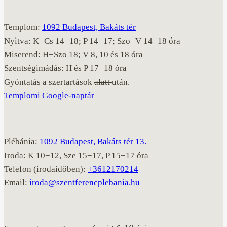
Templom:
1092 Budapest, Bakáts tér
Nyitva: K−Cs 14−18; P 14−17; Szo−V 14−18 óra
Miserend: H−Szo 18; V
8,
10 és 18 óra
Szentségimádás: H és P 17−18 óra
Gyóntatás a szertartások
alatt
után.
Templomi Google-naptár
Plébánia:
1092 Budapest, Bakáts tér 13.
Iroda: K 10−12,
Sze 15−17,
P 15−17 óra
Telefon (irodaidőben):
+3612170214
Email:
iroda@szentferencplebania.hu