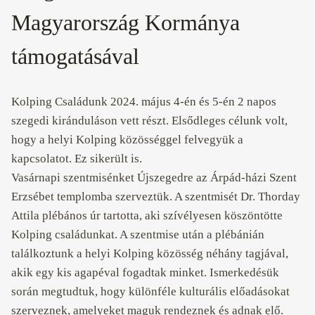
Magyarország Kormánya
támogatásával
Kolping Családunk 2024. május 4-én és 5-én 2 napos
szegedi kiránduláson vett részt. Elsődleges célunk volt,
hogy a helyi Kolping közösséggel felvegyük a
kapcsolatot. Ez sikerült is.
Vasárnapi szentmisénket Újszegedre az Árpád-házi Szent
Erzsébet templomba szerveztük. A szentmisét Dr. Thorday
Attila plébános úr tartotta, aki szívélyesen köszöntötte
Kolping családunkat. A szentmise után a plébánián
találkoztunk a helyi Kolping közösség néhány tagjával,
akik egy kis agapéval fogadtak minket. Ismerkedésük
során megtudtuk, hogy különféle kulturális előadásokat
szerveznek, amelyeket maguk rendeznek és adnak elő.