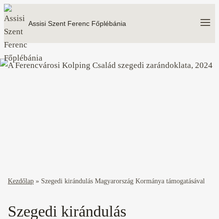
Skip
to
Assisi Szent Ferenc Főplébánia
content
Kezdőlap
»
Szegedi kirándulás Magyarország Kormánya támogatásával
Szegedi kirándulás