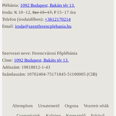
Plébánia:
1092 Budapest, Bakáts tér 13.
Iroda: K 10−12,
Sze 15−17,
P 15−17 óra
Telefon (irodaidőben):
+3612170214
Email:
iroda@szentferencplebania.hu
Szervezet neve: Ferencvárosi Főplébánia
Címe:
1092 Budapest, Bakáts tér 13.
Adószám: 19818812-1-43
Számlaszám: 10702404-75171845-51100005 (CIB)
Altemplom
Urnatemető
Orgona
Vezetett séták
Csoportjaink
Kolping
Keresztelő
Esküvő