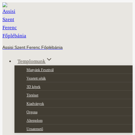
Skip
to
content
Assisi Szent Ferenc Főplébánia
Templomunk
Miatyánk Fesztivál
Vezetett séták
3D képek
Történet
Kiadványok
Orgona
Altemplom
Urnatemető