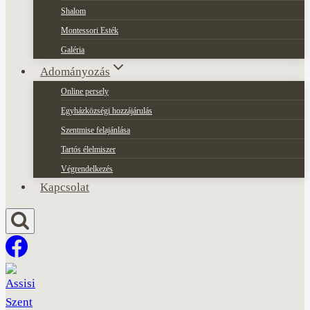
Shalom
Montessori Esték
Galéria
Adományozás
Online persely
Egyházközségi hozzájárulás
Szentmise felajánlása
Tartós élelmiszer
Végrendelkezés
Kapcsolat