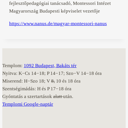
fejlesztőpedagógiai tanácsadó, Montessori Intézet
Magyarország Budapesti képviselet vezetője
https://www.nanus.de/magyar-montessori-nanus
Templom:
1092 Budapest, Bakáts tér
Nyitva: K−Cs 14−18; P 14−17; Szo−V 14−18 óra
Miserend: H−Szo 18; V
8,
10 és 18 óra
Szentségimádás: H és P 17−18 óra
Gyóntatás a szertartások
alatt
után.
Templomi Google-naptár