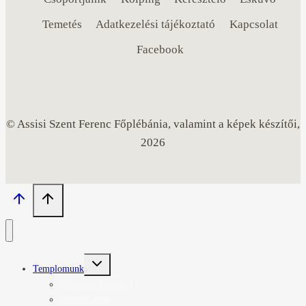
Temetés
Adatkezelési tájékoztató
Kapcsolat
Facebook
© Assisi Szent Ferenc Főplébánia, valamint a képek készítői,
2026
Toggle
Templomunk
child
menu
Miatyánk Fesztivál
Vezetett séták