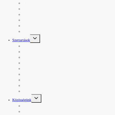
3D képek
Történet
Kiadványok
Orgona
Altemplom
Urnatemető
Toggle
Szertartások
child
menu
Keresztelő
Szentmise, elsőáldozás
Szentgyónás
Szentségimádás
Bérmálás
Esküvő
Betegek kenete
Temetés
Ünnep és böjt
Toggle
Közösségünk
child
menu
Hírlevél
Csoportjaink