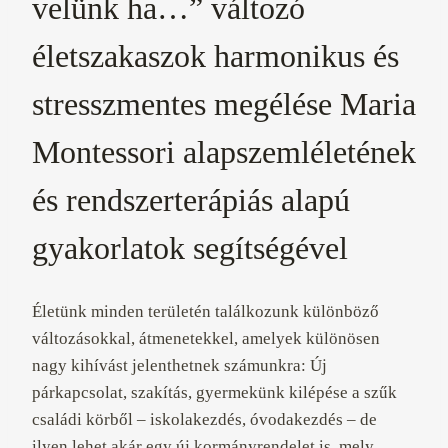
velünk ha…” változó
életszakaszok harmonikus és
stresszmentes megélése Maria
Montessori alapszemléletének
és rendszerterápiás alapú
gyakorlatok segítségével
Életünk minden területén találkozunk különböző
változásokkal, átmenetekkel, amelyek különösen
nagy kihívást jelenthetnek számunkra: Új
párkapcsolat, szakítás, gyermekünk kilépése a szűk
családi körből – iskolakezdés, óvodakezdés – de
ilyen lehet akár egy új kormányrendelet is, mely