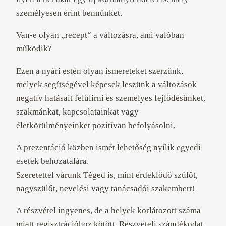
személyesen érint bennünket.
Van-e olyan „recept“ a változásra, ami valóban
működik?
Ezen a nyári estén olyan ismereteket szerzünk,
melyek segítségével képesek leszünk a változások
negatív hatásait felülírni és személyes fejlődésünket,
szakmánkat, kapcsolatainkat vagy
életkörülményeinket pozitívan befolyásolni.
A prezentáció közben ismét lehetőség nyílik egyedi
esetek behozatalára.
Szeretettel várunk Téged is, mint érdeklődő szülőt,
nagyszülőt, nevelési vagy tanácsadói szakembert!
A részvétel ingyenes, de a helyek korlátozott száma
miatt regisztrációhoz kötött. Részvételi szándékodat