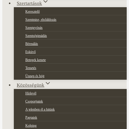
Szertartások
Keresztelő
Szentmise, elsőáldozás
Szentgyónás
Szentségimádás
Bérmálás
Esküvő
Betegek kenete
Temetés
Ünnep és böjt
Közösségünk
Hírlevél
Csoportjaink
A jelenben él a hitünk
Papjaink
Kolping