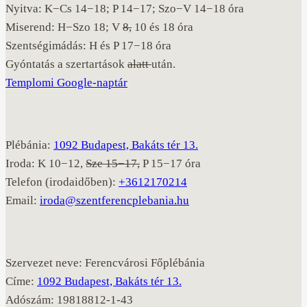
Nyitva: K−Cs 14−18; P 14−17; Szo−V 14−18 óra
Miserend: H−Szo 18; V
8,
10 és 18 óra
Szentségimádás: H és P 17−18 óra
Gyóntatás a szertartások
alatt
után.
Templomi Google-naptár
Plébánia:
1092 Budapest, Bakáts tér 13.
Iroda: K 10−12,
Sze 15−17,
P 15−17 óra
Telefon (irodaidőben):
+3612170214
Email:
iroda@szentferencplebania.hu
Szervezet neve: Ferencvárosi Főplébánia
Címe:
1092 Budapest, Bakáts tér 13.
Adószám: 19818812-1-43