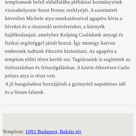
templomunk belső oldalfalába plébániai kormányzónk
visszahelyezte Szent Ferenc ereklyéjét. A szentmisét
követően Michele atya munkatársaival agapéra hívta a
híveket és a rászoruló testvéreinket, a környék
hajléktalanjait, amelyhez Kolping Családunk anyagi és
fizikai segítséggel járult hozzá. Így mintegy hatvan
embernek tudtunk étkezést biztosítani. Az agapéra a
templom előtti téren került sor. Tagtársaink is segítettek az
ételosztásban és felszolgálásban. A közös étkezésen Carlo
prézes atya is részt vett.
A jó hangulathoz hozzájárult a gyönyörű napsütéses idő
és a finom falatok.
Templom:
1092 Budapest, Bakáts tér