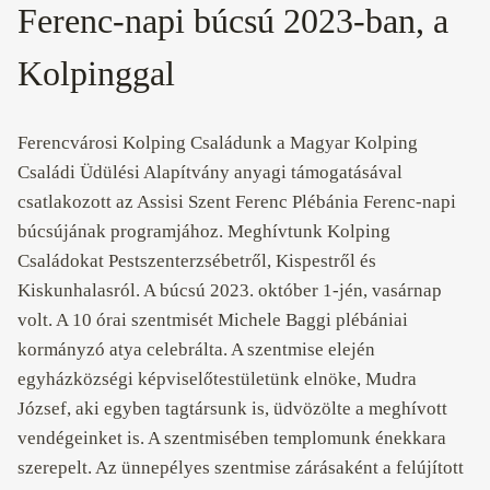
Ferenc-napi búcsú 2023-ban, a
Kolpinggal
Ferencvárosi Kolping Családunk a Magyar Kolping
Családi Üdülési Alapítvány anyagi támogatásával
csatlakozott az Assisi Szent Ferenc Plébánia Ferenc-napi
búcsújának programjához. Meghívtunk Kolping
Családokat Pestszenterzsébetről, Kispestről és
Kiskunhalasról. A búcsú 2023. október 1-jén, vasárnap
volt. A 10 órai szentmisét Michele Baggi plébániai
kormányzó atya celebrálta. A szentmise elején
egyházközségi képviselőtestületünk elnöke, Mudra
József, aki egyben tagtársunk is, üdvözölte a meghívott
vendégeinket is. A szentmisében templomunk énekkara
szerepelt. Az ünnepélyes szentmise zárásaként a felújított