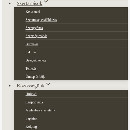
Szertartások
Keresztelő
Szentmise, elsőáldozás
Szentgyónás
Szentségimádás
Bérmálás
Esküvő
Betegek kenete
Temetés
Ünnep és böjt
Közösségünk
Hírlevél
Csoportjaink
A jelenben él a hitünk
Papjaink
Kolping