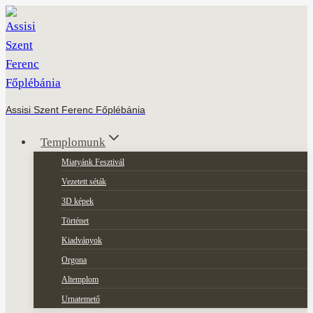
Skip
to
content
Assisi Szent Ferenc Főplébánia
Templomunk
Miatyánk Fesztivál
Vezetett séták
3D képek
Történet
Kiadványok
Orgona
Altemplom
Urnatemető