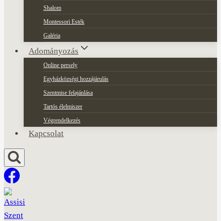
Shalom
Montessori Esték
Galéria
Adományozás
Online persely
Egyházközségi hozzájárulás
Szentmise felajánlása
Tartós élelmiszer
Végrendelkezés
Kapcsolat