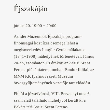
Éjszakáján
június 20.
19:00
−
20:00
Az idei Múzeumok Éjszakája program-
finomságai közt ízes csemege lehet a
megismerkedés Jungfer Gyula műlakatos
(1841–1908) műhelyének történetével. Június
20-án, szombaton 19 órakor, az Assisi Szent
Ferenc-plébániatemplomban Pandur Ildikó, az
MNM KK Iparművészeti Múzeum
ötvösgyűjteményének vezetője tart előadást.
Ebből a józsefvárosi, VIII. Berzsenyi utca 6.
szám alatt található műhelyből került ki a
Bakáts téri Assisi Szent Ferenc-