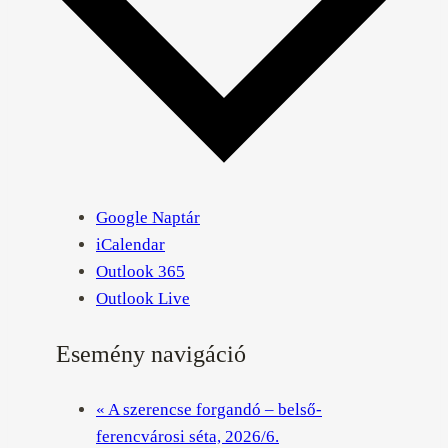
Google Naptár
iCalendar
Outlook 365
Outlook Live
Esemény navigáció
«
A szerencse forgandó – belső-
ferencvárosi séta, 2026/6.