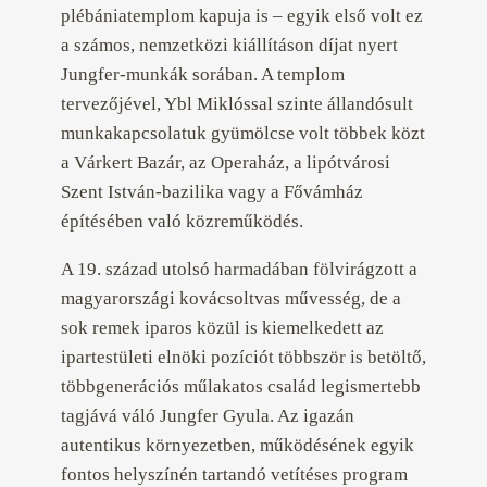
plébániatemplom kapuja is – egyik első volt ez
a számos, nemzetközi kiállításon díjat nyert
Jungfer-munkák sorában. A templom
tervezőjével, Ybl Miklóssal szinte állandósult
munkakapcsolatuk gyümölcse volt többek közt
a Várkert Bazár, az Operaház, a lipótvárosi
Szent István-bazilika vagy a Fővámház
építésében való közreműködés.
A 19. század utolsó harmadában fölvirágzott a
magyarországi kovácsoltvas művesség, de a
sok remek iparos közül is kiemelkedett az
ipartestületi elnöki pozíciót többször is betöltő,
többgenerációs műlakatos család legismertebb
tagjává váló Jungfer Gyula. Az igazán
autentikus környezetben, működésének egyik
fontos helyszínén tartandó vetítéses program