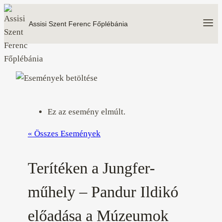
Skip
to
Assisi Szent Ferenc Főplébánia
content
Ez az esemény elmúlt.
« Összes Események
Terítéken a Jungfer-
műhely – Pandur Ildikó
előadása a Múzeumok