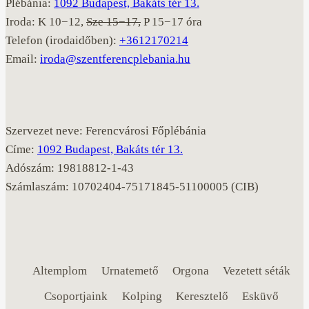
Plébánia:
1092 Budapest, Bakáts tér 13.
Iroda: K 10−12,
Sze 15−17,
P 15−17 óra
Telefon (irodaidőben):
+3612170214
Email:
iroda@szentferencplebania.hu
Szervezet neve: Ferencvárosi Főplébánia
Címe:
1092 Budapest, Bakáts tér 13.
Adószám: 19818812-1-43
Számlaszám: 10702404-75171845-51100005 (CIB)
Altemplom
Urnatemető
Orgona
Vezetett séták
Csoportjaink
Kolping
Keresztelő
Esküvő