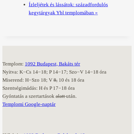
Ízleljétek és lássátok: századfordulós
kegytárgyak Ybl templomában
»
Templom:
1092 Budapest, Bakáts tér
Nyitva: K−Cs 14−18; P 14−17; Szo−V 14−18 óra
Miserend: H−Szo 18; V
8,
10 és 18 óra
Szentségimádás: H és P 17−18 óra
Gyóntatás a szertartások
alatt
után.
Templomi Google-naptár