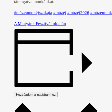
támogatva munkánkat.
#múzeumokéjszakája
#múzéj
#múzéj2026
#múzeumoké
A Miatyánk Fesztivál oldalán
Hozzáadom a naptáramhoz