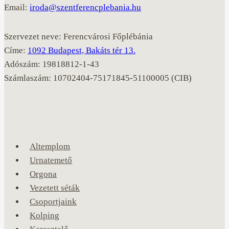
Email:
iroda@szentferencplebania.hu
Szervezet neve: Ferencvárosi Főplébánia
Címe:
1092 Budapest, Bakáts tér 13.
Adószám: 19818812-1-43
Számlaszám: 10702404-75171845-51100005 (CIB)
Altemplom
Urnatemető
Orgona
Vezetett séták
Csoportjaink
Kolping