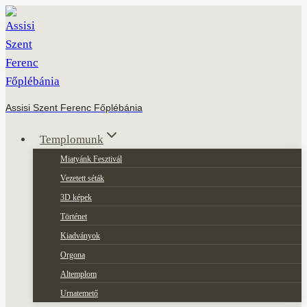
Skip
to
content
Assisi Szent Ferenc Főplébánia
Templomunk
Miatyánk Fesztivál
Vezetett séták
3D képek
Történet
Kiadványok
Orgona
Altemplom
Urnatemető