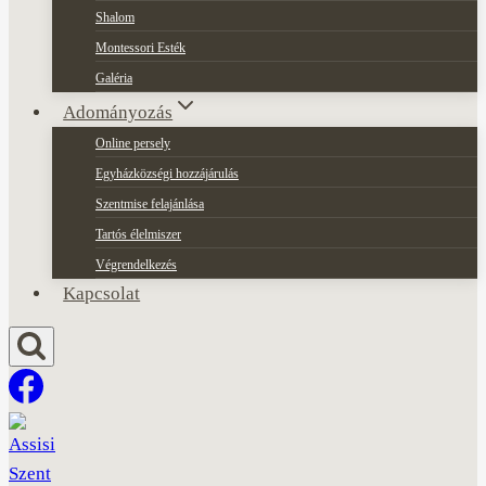
Shalom
Montessori Esték
Galéria
Adományozás
Online persely
Egyházközségi hozzájárulás
Szentmise felajánlása
Tartós élelmiszer
Végrendelkezés
Kapcsolat