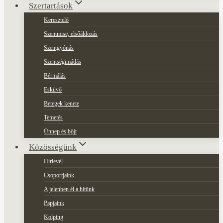
Szertartások
Keresztelő
Szentmise, elsőáldozás
Szentgyónás
Szentségimádás
Bérmálás
Esküvő
Betegek kenete
Temetés
Ünnep és böjt
Közösségünk
Hírlevél
Csoportjaink
A jelenben él a hitünk
Papjaink
Kolping