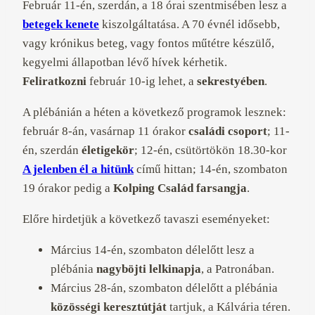
Február 11-én, szerdán, a 18 órai szentmisében lesz a
betegek kenete
kiszolgáltatása. A 70 évnél idősebb,
vagy krónikus beteg, vagy fontos műtétre készülő,
kegyelmi állapotban lévő hívek kérhetik.
Feliratkozni
február 10-ig lehet, a
sekrestyében
.
A plébánián a héten a következő programok lesznek:
február 8-án, vasárnap 11 órakor
családi csoport
; 11-
én, szerdán
életigekör
; 12-én, csütörtökön 18.30-kor
A jelenben él a hitünk
című hittan; 14-én, szombaton
19 órakor pedig a
Kolping Család farsangja
.
Előre hirdetjük a következő tavaszi eseményeket:
Március 14-én, szombaton délelőtt lesz a
plébánia
nagyböjti lelkinapja
, a Patronában.
Március 28-án, szombaton délelőtt a plébánia
közösségi keresztútját
tartjuk, a Kálvária téren.