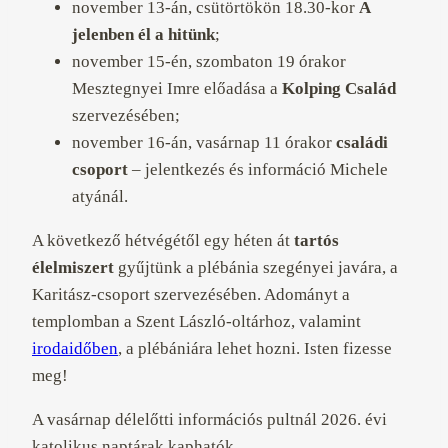
november 13-án, csütörtökön 18.30-kor
A
jelenben él a hitünk
;
november 15-én, szombaton 19 órakor
Mesztegnyei Imre előadása a
Kolping Család
szervezésében;
november 16-án, vasárnap 11 órakor
családi
csoport
– jelentkezés és információ Michele
atyánál.
A következő hétvégétől egy héten át
tartós
élelmiszert
gyűjtünk a plébánia szegényei javára, a
Karitász-csoport szervezésében. Adományt a
templomban a Szent László-oltárhoz, valamint
irodaidőben
, a plébániára lehet hozni. Isten fizesse
meg!
A vasárnap délelőtti információs pultnál 2026. évi
katolikus naptárak kaphatók.