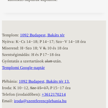
Templom:
1092 Budapest, Bakáts tér
Nyitva: K−Cs 14−18; P 14−17; Szo−V 14−18 óra
Miserend: H−Szo 18; V
8,
10 és 18 óra
Szentségimádás: H és P 17−18 óra
Gyóntatás a szertartások
alatt
után.
Templomi Google-naptár
Plébánia:
1092 Budapest, Bakáts tér 13.
Iroda: K 10−12,
Sze 15−17,
P 15−17 óra
Telefon (irodaidőben):
+3612170214
Email:
iroda@szentferencplebania.hu