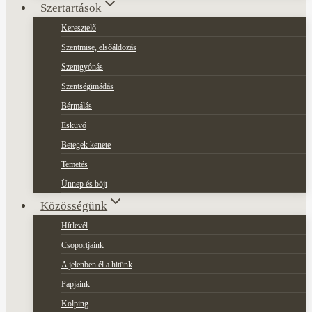
Szertartások
Keresztelő
Szentmise, elsőáldozás
Szentgyónás
Szentségimádás
Bérmálás
Esküvő
Betegek kenete
Temetés
Ünnep és böjt
Közösségünk
Hírlevél
Csoportjaink
A jelenben él a hitünk
Papjaink
Kolping