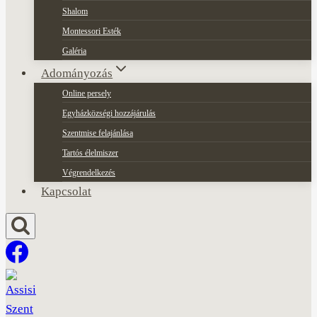
Shalom
Montessori Esték
Galéria
Adományozás
Online persely
Egyházközségi hozzájárulás
Szentmise felajánlása
Tartós élelmiszer
Végrendelkezés
Kapcsolat