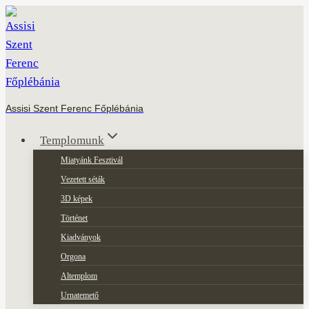
Skip
to
content
Assisi Szent Ferenc Főplébánia
Templomunk
Miatyánk Fesztivál
Vezetett séták
3D képek
Történet
Kiadványok
Orgona
Altemplom
Urnatemető