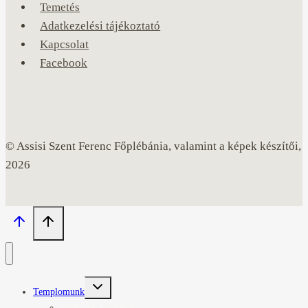
Temetés
Adatkezelési tájékoztató
Kapcsolat
Facebook
© Assisi Szent Ferenc Főplébánia, valamint a képek készítői,
2026
Toggle
Templomunk
child
menu
Miatyánk Fesztivál