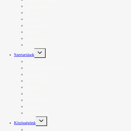
Vezetett séták
3D képek
Történet
Kiadványok
Orgona
Altemplom
Urnatemető
Toggle
Szertartások
child
menu
Keresztelő
Szentmise, elsőáldozás
Szentgyónás
Szentségimádás
Bérmálás
Esküvő
Betegek kenete
Temetés
Ünnep és böjt
Toggle
Közösségünk
child
menu
Hírlevél