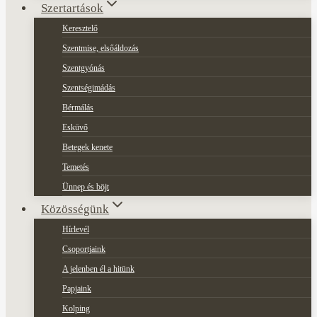
Szertartások
Keresztelő
Szentmise, elsőáldozás
Szentgyónás
Szentségimádás
Bérmálás
Esküvő
Betegek kenete
Temetés
Ünnep és böjt
Közösségünk
Hírlevél
Csoportjaink
A jelenben él a hitünk
Papjaink
Kolping