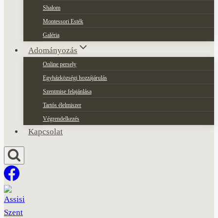
Shalom
Montessori Esték
Galéria
Adományozás
Online persely
Egyházközségi hozzájárulás
Szentmise felajánlása
Tartós élelmiszer
Végrendelkezés
Kapcsolat