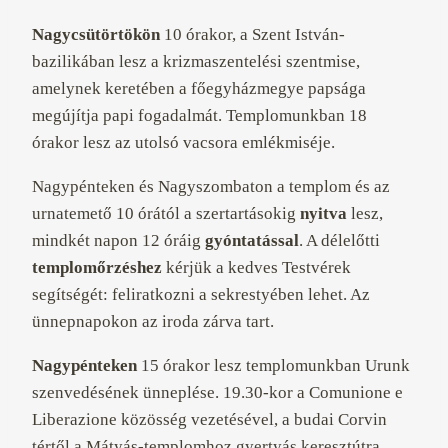
Nagycsütörtökön
10 órakor, a Szent István-
bazilikában lesz a krizmaszentelési szentmise,
amelynek keretében a főegyházmegye papsága
megújítja papi fogadalmát. Templomunkban 18
órakor lesz az utolsó vacsora emlékmiséje.
Nagypénteken és Nagyszombaton a templom és az
urnatemető 10 órától a szertartásokig
nyitva
lesz,
mindkét napon 12 óráig
gyóntatással
. A délelőtti
templomőrzéshez
kérjük a kedves Testvérek
segítségét: feliratkozni a sekrestyében lehet. Az
ünnepnapokon az iroda zárva tart.
Nagypénteken
15 órakor lesz templomunkban Urunk
szenvedésének ünneplése. 19.30-kor a Comunione e
Liberazione közösség vezetésével, a budai Corvin
tértől a Mátyás-templomhoz gyertyás keresztútra