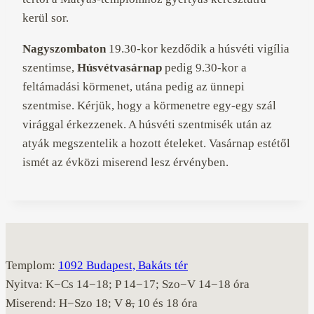
kerül sor.
Nagyszombaton
19.30-kor kezdődik a húsvéti vigília
szentimse,
Húsvétvasárnap
pedig 9.30-kor a
feltámadási körmenet, utána pedig az ünnepi
szentmise. Kérjük, hogy a körmenetre egy-egy szál
virággal érkezzenek. A húsvéti szentmisék után az
atyák megszentelik a hozott ételeket. Vasárnap estétől
ismét az évközi miserend lesz érvényben.
Templom:
1092 Budapest, Bakáts tér
Nyitva: K−Cs 14−18; P 14−17; Szo−V 14−18 óra
Miserend: H−Szo 18; V
8,
10 és 18 óra