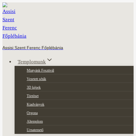
Skip
to
content
Assisi Szent Ferenc Főplébánia
Templomunk
Miatyánk Fesztivál
Vezetett séták
3D képek
Történet
Kiadványok
Orgona
Altemplom
Urnatemető