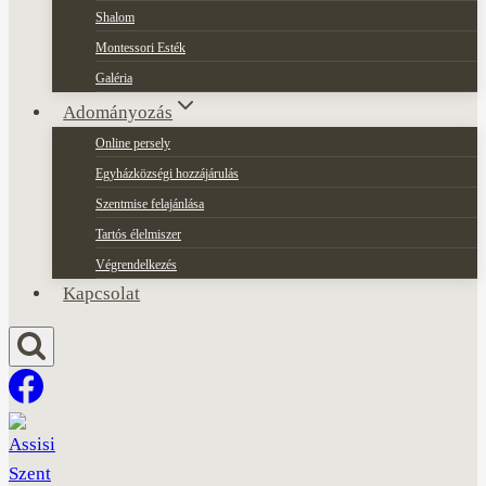
Shalom
Montessori Esték
Galéria
Adományozás
Online persely
Egyházközségi hozzájárulás
Szentmise felajánlása
Tartós élelmiszer
Végrendelkezés
Kapcsolat