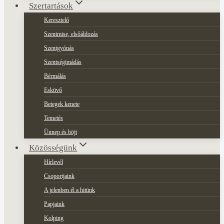
Szertartások
Keresztelő
Szentmise, elsőáldozás
Szentgyónás
Szentségimádás
Bérmálás
Esküvő
Betegek kenete
Temetés
Ünnep és böjt
Közösségünk
Hírlevél
Csoportjaink
A jelenben él a hitünk
Papjaink
Kolping