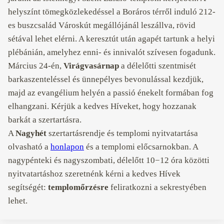
helyszínt tömegközlekedéssel a Boráros térről induló 212-
es buszcsalád Városkút megállójánál leszállva, rövid
sétával lehet elérni. A keresztút után agapét tartunk a helyi
plébánián, amelyhez enni- és innivalót szívesen fogadunk.
Március 24-én,
Virágvasárnap
a délelőtti szentmisét
barkaszenteléssel és ünnepélyes bevonulással kezdjük,
majd az evangélium helyén a passió énekelt formában fog
elhangzani. Kérjük a kedves Híveket, hogy hozzanak
barkát a szertartásra.
A
Nagyhét
szertartásrendje és templomi nyitvatartása
olvasható a
honlapon
és a templomi előcsarnokban. A
nagypénteki és nagyszombati, délelőtt 10−12 óra közötti
nyitvatartáshoz szeretnénk kérni a kedves Hívek
segítségét:
templomőrzésre
feliratkozni a sekrestyében
lehet.