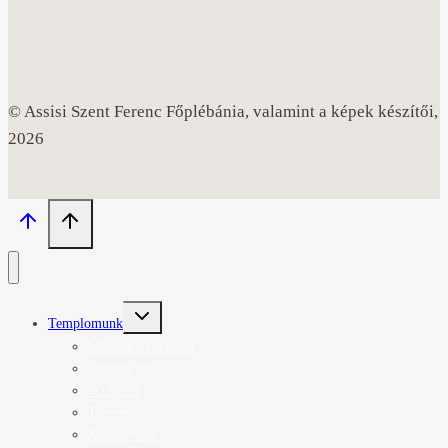
© Assisi Szent Ferenc Főplébánia, valamint a képek készítői,
2026
Toggle
Templomunk
child
menu
Miatyánk Fesztivál
Vezetett séták
3D képek
Történet
Kiadványok