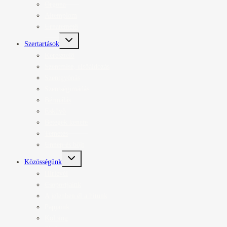
Orgona
Altemplom
Urnatemető
Toggle
Szertartások
child
menu
Keresztelő
Szentmise, elsőáldozás
Szentgyónás
Szentségimádás
Bérmálás
Esküvő
Betegek kenete
Temetés
Ünnep és böjt
Toggle
Közösségünk
child
menu
Hírlevél
Csoportjaink
A jelenben él a hitünk
Papjaink
Kolping