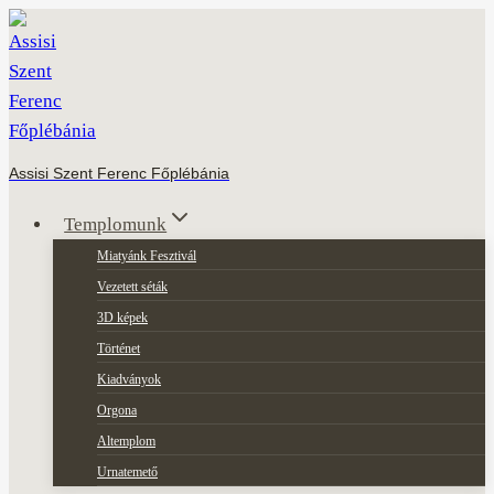
Skip
to
content
Assisi Szent Ferenc Főplébánia
Templomunk
Miatyánk Fesztivál
Vezetett séták
3D képek
Történet
Kiadványok
Orgona
Altemplom
Urnatemető