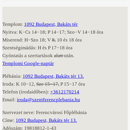
Templom:
1092 Budapest, Bakáts tér
Nyitva: K−Cs 14−18; P 14−17; Szo−V 14−18 óra
Miserend: H−Szo 18; V
8,
10 és 18 óra
Szentségimádás: H és P 17−18 óra
Gyóntatás a szertartások
alatt
után.
Templomi Google-naptár
Plébánia:
1092 Budapest, Bakáts tér 13.
Iroda: K 10−12,
Sze 15−17,
P 15−17 óra
Telefon (irodaidőben):
+3612170214
Email:
iroda@szentferencplebania.hu
Szervezet neve: Ferencvárosi Főplébánia
Címe:
1092 Budapest, Bakáts tér 13.
Adószám: 19818812-1-43