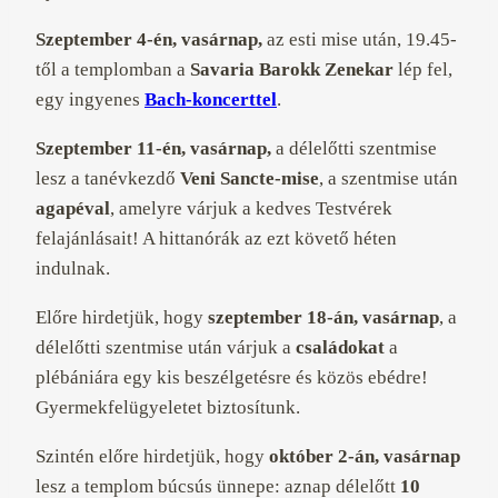
Szeptember 4-én, vasárnap,
az esti mise után, 19.45-
től a templomban a
Savaria Barokk Zenekar
lép fel,
egy
ingyenes
Bach-koncerttel
.
Szeptember 11-én, vasárnap,
a délelőtti szentmise
lesz a tanévkezdő
Veni Sancte-mise
, a szentmise után
agapéval
, amelyre várjuk a kedves Testvérek
felajánlásait! A hittanórák az ezt követő héten
indulnak.
Előre hirdetjük, hogy
szeptember 18-án, vasárnap
, a
délelőtti szentmise után várjuk a
családokat
a
plébániára egy kis beszélgetésre és közös ebédre!
Gyermekfelügyeletet biztosítunk.
Szintén előre hirdetjük, hogy
október 2-án, vasárnap
lesz a templom búcsús ünnepe: aznap délelőtt
10