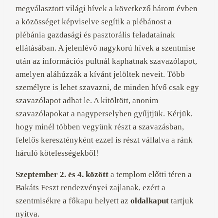
megválasztott világi hívek a következő három évben
a közösséget képviselve segítik a plébánost a
plébánia gazdasági és pasztorális feladatainak
ellátásában. A jelenlévő nagykorú hívek a szentmise
után az információs pultnál kaphatnak szavazólapot,
amelyen aláhúzzák a kívánt jelöltek neveit. Több
személyre is lehet szavazni, de minden hívő csak egy
szavazólapot adhat le. A kitöltött, anonim
szavazólapokat a nagyperselyben gyűjtjük. Kérjük,
hogy minél többen vegyünk részt a szavazásban,
felelős keresztényként ezzel is részt vállalva a ránk
háruló kötelességekből!
Szeptember 2. és 4. között
a templom előtti téren a
Bakáts Feszt rendezvényei zajlanak, ezért a
szentmisékre a főkapu helyett az
oldalkaput
tartjuk
nyitva.