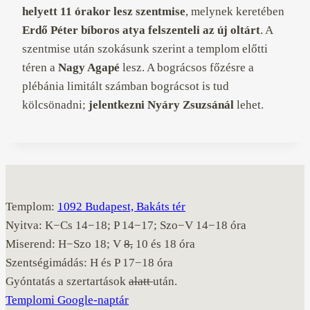
helyett 11 órakor lesz szentmise
, melynek keretében
Erdő Péter bíboros atya felszenteli az új oltárt
. A
szentmise után szokásunk szerint a templom előtti
téren a
Nagy Agapé
lesz. A bográcsos főzésre a
plébánia limitált számban bográcsot is tud
kölcsönadni;
jelentkezni Nyáry Zsuzsánál
lehet.
Templom:
1092 Budapest, Bakáts tér
Nyitva: K−Cs 14−18; P 14−17; Szo−V 14−18 óra
Miserend: H−Szo 18; V
8,
10 és 18 óra
Szentségimádás: H és P 17−18 óra
Gyóntatás a szertartások
alatt
után.
Templomi Google-naptár