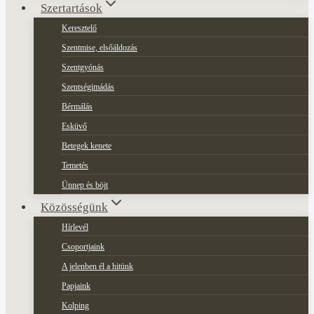
Szertartások
Keresztelő
Szentmise, elsőáldozás
Szentgyónás
Szentségimádás
Bérmálás
Esküvő
Betegek kenete
Temetés
Ünnep és böjt
Közösségünk
Hírlevél
Csoportjaink
A jelenben él a hitünk
Papjaink
Kolping