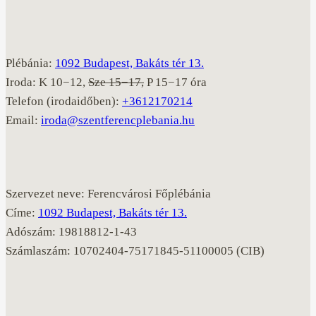
Plébánia:
1092 Budapest, Bakáts tér 13.
Iroda: K 10−12,
Sze 15−17,
P 15−17 óra
Telefon (irodaidőben):
+3612170214
Email:
iroda@szentferencplebania.hu
Szervezet neve: Ferencvárosi Főplébánia
Címe:
1092 Budapest, Bakáts tér 13.
Adószám: 19818812-1-43
Számlaszám: 10702404-75171845-51100005 (CIB)