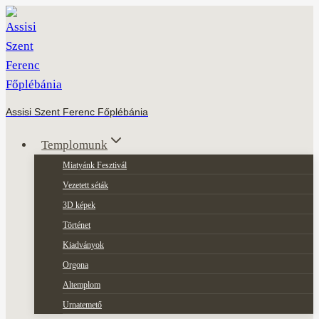
Skip
to
content
Assisi Szent Ferenc Főplébánia
Templomunk
Miatyánk Fesztivál
Vezetett séták
3D képek
Történet
Kiadványok
Orgona
Altemplom
Urnatemető