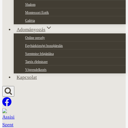
Shalom
Montessori Esték
Galéria
Adományozás
Online persely
Egyházközségi hozzájárulás
Szentmise felajánlása
Tartós élelmiszer
Végrendelkezés
Kapcsolat