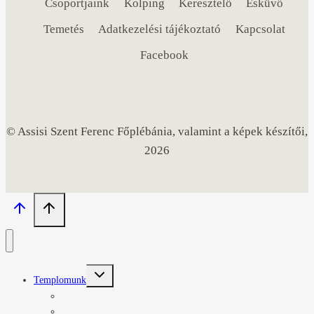
Csoportjaink
Kolping
Keresztelő
Esküvő
Temetés
Adatkezelési tájékoztató
Kapcsolat
Facebook
© Assisi Szent Ferenc Főplébánia, valamint a képek készítői,
2026
Toggle
Templomunk
child
menu
Miatyánk Fesztivál
Vezetett séták