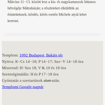
Március 11−13. között lesz a kis- és nagykamaszok hittanos
hétvégéje Mátraházán; a részleteket elküldtük az
érintetteknek; kérdés, kérés esetén Michele atyát lehet
keresni.
Templom:
1092 Budapest, Bakáts tér
Nyitva: K−Cs 14−18; P 14−17; Szo−V 14−18 óra
Miserend: H−Szo 18; V
8,
10 és 18 óra
Szentségimádás: H és P 17−18 óra
Gyóntatás a szertartások
alatt
után.
Templomi Google-naptár