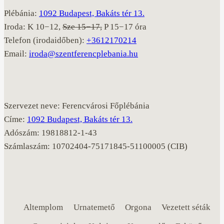
Plébánia:
1092 Budapest, Bakáts tér 13.
Iroda: K 10−12,
Sze 15−17,
P 15−17 óra
Telefon (irodaidőben):
+3612170214
Email:
iroda@szentferencplebania.hu
Szervezet neve: Ferencvárosi Főplébánia
Címe:
1092 Budapest, Bakáts tér 13.
Adószám: 19818812-1-43
Számlaszám: 10702404-75171845-51100005 (CIB)
Altemplom
Urnatemető
Orgona
Vezetett séták