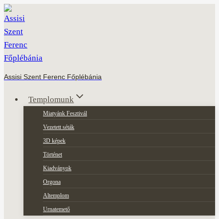
Skip
to
content
Assisi Szent Ferenc Főplébánia
Templomunk
Miatyánk Fesztivál
Vezetett séták
3D képek
Történet
Kiadványok
Orgona
Altemplom
Urnatemető