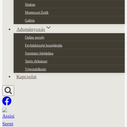
Shalom
Montessori Esték
Galéria
Adományozás
Online persely
Egyházközségi hozzájárulás
Szentmise felajánlása
Tartós élelmiszer
Végrendelkezés
Kapcsolat