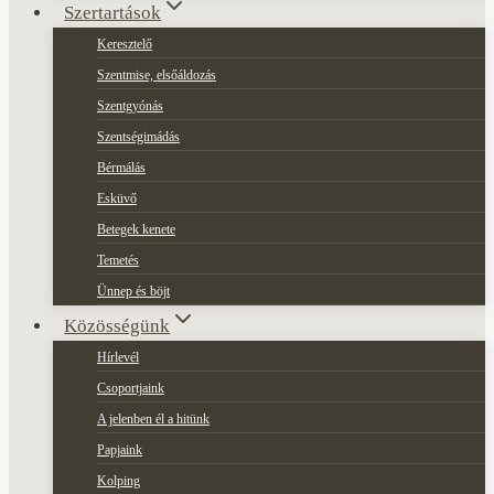
Szertartások
Keresztelő
Szentmise, elsőáldozás
Szentgyónás
Szentségimádás
Bérmálás
Esküvő
Betegek kenete
Temetés
Ünnep és böjt
Közösségünk
Hírlevél
Csoportjaink
A jelenben él a hitünk
Papjaink
Kolping