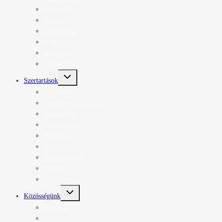
3D képek
Történet
Kiadványok
Orgona
Altemplom
Urnatemető
Toggle
Szertartások
child
menu
Keresztelő
Szentmise, elsőáldozás
Szentgyónás
Szentségimádás
Bérmálás
Esküvő
Betegek kenete
Temetés
Ünnep és böjt
Toggle
Közösségünk
child
menu
Hírlevél
Csoportjaink