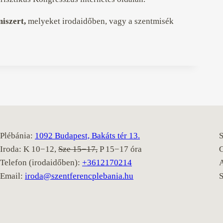
iszert,
melyeket irodaidőben, vagy a szentmisék
Plébánia:
1092 Budapest, Bakáts tér 13.
S
Iroda: K 10−12,
Sze 15−17,
P 15−17 óra
Telefon (irodaidőben):
+3612170214
Email:
iroda@szentferencplebania.hu