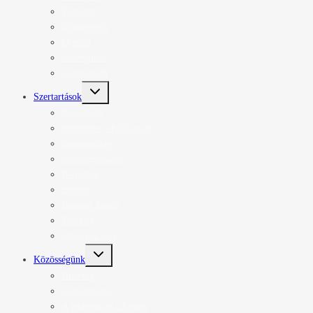
Történet
Kiadványok
Orgona
Altemplom
Urnatemető
Toggle
Szertartások
child
menu
Keresztelő
Szentmise, elsőáldozás
Szentgyónás
Szentségimádás
Bérmálás
Esküvő
Betegek kenete
Temetés
Ünnep és böjt
Toggle
Közösségünk
child
menu
Hírlevél
Csoportjaink
A jelenben él a hitünk