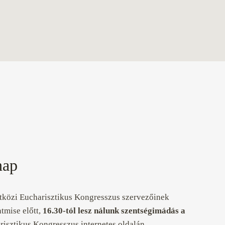
nap
közi Eucharisztikus Kongresszus szervezőinek
tmise előtt,
16.30-tól lesz nálunk szentségimádás a
isztikus Kongresszus internetes oldalán.