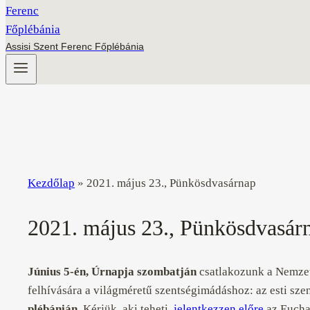
Assisi Szent Ferenc Főplébánia
Kezdőlap
»
2021. május 23., Pünkösdvasárnap
2021. május 23., Pünkösdvasár
Június 5-én, Úrnapja szombatján
csatlakozunk a Nemzet
felhívására a világméretű szentségimádáshoz: az esti szen
plébánián
. Kérjük, aki teheti,
jelentkezzen előre
az Euchar