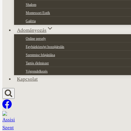
Shalom
Montessori Esték
Galéria
Adományozás
Online persely
Egyházközségi hozzájárulás
Szentmise felajánlása
Tartós élelmiszer
Végrendelkezés
Kapcsolat