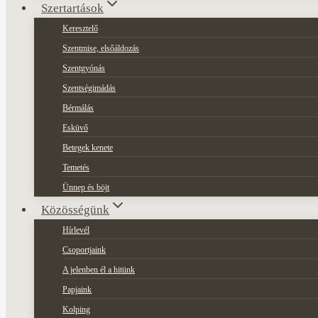
Szertartások
Keresztelő
Szentmise, elsőáldozás
Szentgyónás
Szentségimádás
Bérmálás
Esküvő
Betegek kenete
Temetés
Ünnep és böjt
Közösségünk
Hírlevél
Csoportjaink
A jelenben él a hitünk
Papjaink
Kolping