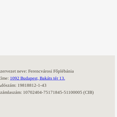
zervezet neve: Ferencvárosi Főplébánia
Címe:
1092 Budapest, Bakáts tér 13.
Adószám: 19818812-1-43
Számlaszám: 10702404-75171845-51100005 (CIB)