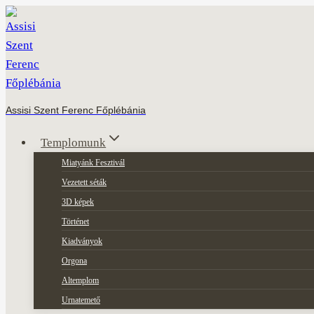
Skip
to
content
Assisi Szent Ferenc Főplébánia
Templomunk
Miatyánk Fesztivál
Vezetett séták
3D képek
Történet
Kiadványok
Orgona
Altemplom
Urnatemető