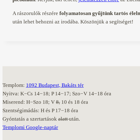
A rászorulók részére
folyamatosan gyűjtünk tartós élelm
után lehet behozni az irodába. Köszönjük a segítséget!
Templom:
1092 Budapest, Bakáts tér
Nyitva: K−Cs 14−18; P 14−17; Szo−V 14−18 óra
Miserend: H−Szo 18; V
8,
10 és 18 óra
Szentségimádás: H és P 17−18 óra
Gyóntatás a szertartások
alatt
után.
Templomi Google-naptár