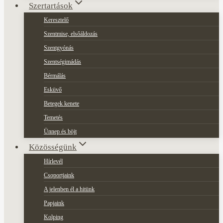
Szertartások
Keresztelő
Szentmise, elsőáldozás
Szentgyónás
Szentségimádás
Bérmálás
Esküvő
Betegek kenete
Temetés
Ünnep és böjt
Közösségünk
Hírlevél
Csoportjaink
A jelenben él a hitünk
Papjaink
Kolping