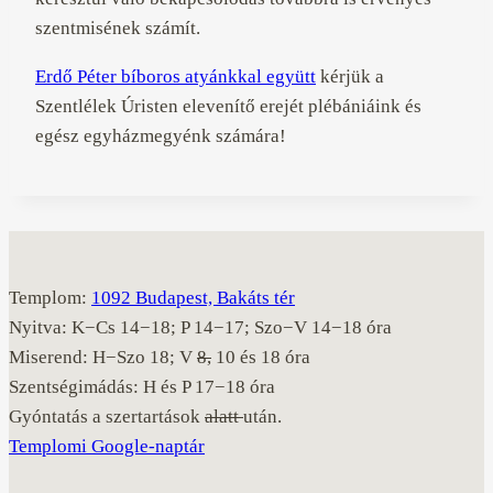
szentmisének számít.
Erdő Péter bíboros atyánkkal együtt
kérjük a
Szentlélek Úristen elevenítő erejét plébániáink és
egész egyházmegyénk számára!
Templom:
1092 Budapest, Bakáts tér
Nyitva: K−Cs 14−18; P 14−17; Szo−V 14−18 óra
Miserend: H−Szo 18; V
8,
10 és 18 óra
Szentségimádás: H és P 17−18 óra
Gyóntatás a szertartások
alatt
után.
Templomi Google-naptár