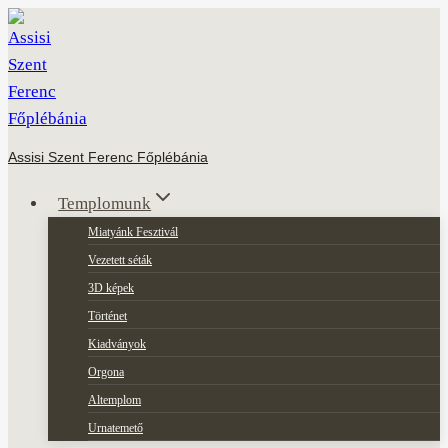
Skip
to
content
Assisi Szent Ferenc Főplébánia
Templomunk
Miatyánk Fesztivál
Vezetett séták
3D képek
Történet
Kiadványok
Orgona
Altemplom
Urnatemető