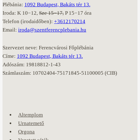
Plébánia:
1092 Budapest, Bakáts tér 13.
Iroda: K 10−12,
Sze 15−17,
P 15−17 óra
Telefon (irodaidőben):
+3612170214
Email:
iroda@szentferencplebania.hu
Szervezet neve: Ferencvárosi Főplébánia
Címe:
1092 Budapest, Bakáts tér 13.
Adószám: 19818812-1-43
Számlaszám: 10702404-75171845-51100005 (CIB)
Altemplom
Urnatemető
Orgona