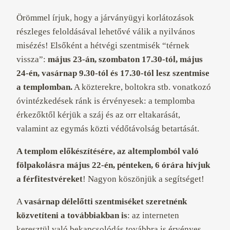
Örömmel írjuk, hogy a járványügyi korlátozások
részleges feloldásával lehetővé válik a nyilvános
misézés! Elsőként a hétvégi szentmisék “térnek
vissza”:
május 23-án, szombaton 17.30-tól, május
24-én, vasárnap 9.30-tól és 17.30-tól lesz szentmise
a templomban.
A közterekre, boltokra stb. vonatkozó
óvintézkedések ránk is érvényesek: a templomba
érkezőktől kérjük a száj és az orr eltakarását,
valamint az egymás közti védőtávolság betartását.
A templom előkészítésére, az altemplomból való
fölpakolásra május 22-én, pénteken, 6 órára
hívjuk
a férfitestvéreket
! Nagyon köszönjük a segítséget!
A
vasárnap délelőtti szentmiséket szeretnénk
közvetíteni a továbbiakban is
: az interneten
keresztül való bekapcsolódás továbbra is érvényes