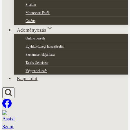
Shalom
Montessori Esték
Galéria
Adományozás
Online persely
Egyházközségi hozzájárulás
Szentmise felajánlása
Tartós élelmiszer
Végrendelkezés
Kapcsolat