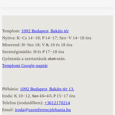
Templom:
1092 Budapest, Bakáts tér
Nyitva: K−Cs 14−18; P 14−17; Szo−V 14−18 óra
Miserend: H−Szo 18; V
8,
10 és 18 óra
Szentségimádás: H és P 17−18 óra
Gyóntatás a szertartások
alatt
után.
Templomi Google-naptár
Plébánia:
1092 Budapest, Bakáts tér 13.
Iroda: K 10−12,
Sze 15−17,
P 15−17 óra
Telefon (irodaidőben):
+3612170214
Email:
iroda@szentferencplebania.hu