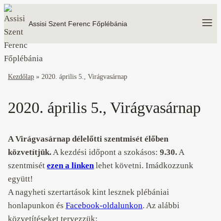
Skip
to
Assisi Szent Ferenc Főplébánia
content
Kezdőlap
»
2020. április 5., Virágvasárnap
2020. április 5., Virágvasárnap
A Virágvasárnap délelőtti szentmisét élőben
közvetítjük.
A kezdési időpont a szokásos:
9.30.
A
szentmisét
ezen a linken
lehet követni. Imádkozzunk
együtt!
A nagyheti szertartások kint lesznek plébániai
honlapunkon
és
Facebook-oldalunkon
. Az alábbi
közvetítéseket tervezzük: