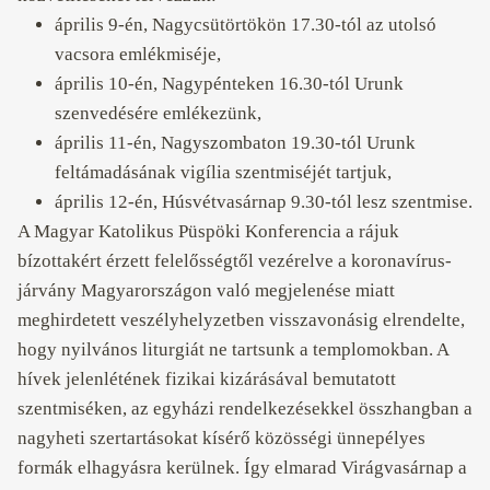
április 9-én, Nagycsütörtökön 17.30-tól az utolsó
vacsora emlékmiséje,
április 10-én, Nagypénteken 16.30-tól Urunk
szenvedésére emlékezünk,
április 11-én, Nagyszombaton 19.30-tól Urunk
feltámadásának vigília szentmiséjét tartjuk,
április 12-én, Húsvétvasárnap 9.30-tól lesz szentmise.
A Magyar Katolikus Püspöki Konferencia a rájuk
bízottakért érzett felelősségtől vezérelve a koronavírus-
járvány Magyarországon való megjelenése miatt
meghirdetett veszélyhelyzetben visszavonásig elrendelte,
hogy nyilvános liturgiát ne tartsunk a templomokban. A
hívek jelenlétének fizikai kizárásával bemutatott
szentmiséken, az egyházi rendelkezésekkel összhangban a
nagyheti szertartásokat kísérő közösségi ünnepélyes
formák elhagyásra kerülnek. Így elmarad Virágvasárnap a