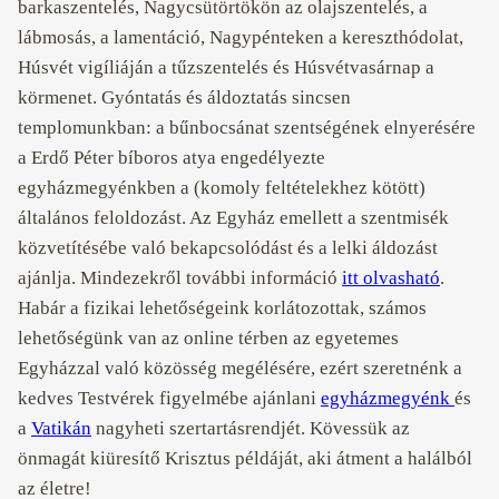
barkaszentelés, Nagycsütörtökön az olajszentelés, a
lábmosás, a lamentáció, Nagypénteken a kereszthódolat,
Húsvét vigíliáján a tűzszentelés és Húsvétvasárnap a
körmenet. Gyóntatás és áldoztatás sincsen
templomunkban: a bűnbocsánat szentségének elnyerésére
a Erdő Péter bíboros atya engedélyezte
egyházmegyénkben a (komoly feltételekhez kötött)
általános feloldozást. Az Egyház emellett a szentmisék
közvetítésébe való bekapcsolódást és a lelki áldozást
ajánlja. Mindezekről további információ
itt olvasható
.
Habár a fizikai lehetőségeink korlátozottak, számos
lehetőségünk van az online térben az egyetemes
Egyházzal való közösség megélésére, ezért szeretnénk a
kedves Testvérek figyelmébe ajánlani
egyházmegyénk
és
a
Vatikán
nagyheti szertartásrendjét. Kövessük az
önmagát kiüresítő Krisztus példáját, aki átment a halálból
az életre!