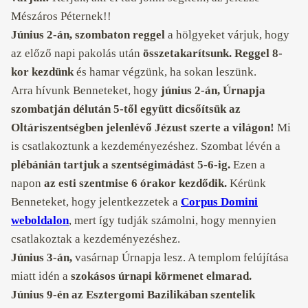
Mészáros Péternek!!
Június 2-án, szombaton reggel
a hölgyeket várjuk, hogy
az előző napi pakolás után
összetakarítsunk.
Reggel 8-
kor kezdünk
és hamar végzünk, ha sokan leszünk.
Arra hívunk Benneteket, hogy
június 2-án, Úrnapja
szombatján délután 5-től együtt dicsőítsük az
Oltáriszentségben jelenlévő Jézust szerte a világon!
Mi
is csatlakoztunk a kezdeményezéshez. Szombat lévén a
plébánián tartjuk a szentségimádást 5-6-ig.
Ezen a
napon
az esti szentmise 6 órakor kezdődik.
Kérünk
Benneteket, hogy jelentkezzetek a
Corpus Domini
weboldalon
, mert így tudják számolni, hogy mennyien
csatlakoztak a kezdeményezéshez.
Június 3-án,
vasárnap Úrnapja lesz. A templom felújítása
miatt idén a
szokásos úrnapi körmenet elmarad.
Június 9-én az Esztergomi Bazilikában szentelik