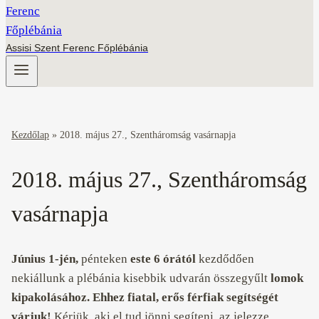
Assisi Szent Ferenc Főplébánia
Kezdőlap
»
2018. május 27., Szentháromság vasárnapja
2018. május 27., Szentháromság
vasárnapja
Június 1-jén,
pénteken
este 6 órától
kezdődően
nekiállunk a plébánia kisebbik udvarán összegyűlt
lomok
kipakolásához.
Ehhez fiatal, erős férfiak segítségét
várjuk!
Kérjük, aki el tud jönni segíteni, az jelezze