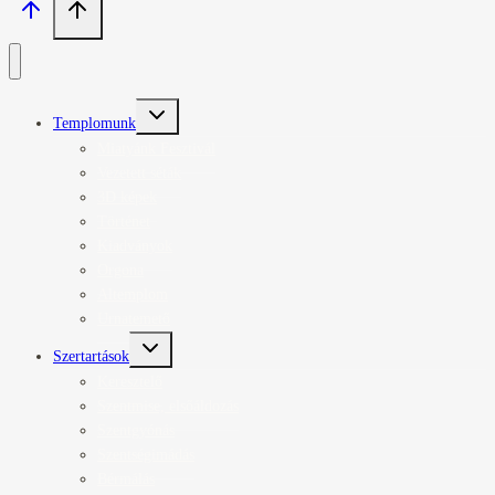
Toggle
Templomunk
child
menu
Miatyánk Fesztivál
Vezetett séták
3D képek
Történet
Kiadványok
Orgona
Altemplom
Urnatemető
Toggle
Szertartások
child
menu
Keresztelő
Szentmise, elsőáldozás
Szentgyónás
Szentségimádás
Bérmálás