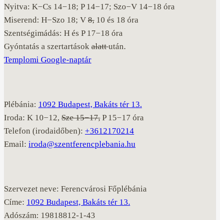
Nyitva: K−Cs 14−18; P 14−17; Szo−V 14−18 óra
Miserend: H−Szo 18; V
8,
10 és 18 óra
Szentségimádás: H és P 17−18 óra
Gyóntatás a szertartások
alatt
után.
Templomi Google-naptár
Plébánia:
1092 Budapest, Bakáts tér 13.
Iroda: K 10−12,
Sze 15−17,
P 15−17 óra
Telefon (irodaidőben):
+3612170214
Email:
iroda@szentferencplebania.hu
Szervezet neve: Ferencvárosi Főplébánia
Címe:
1092 Budapest, Bakáts tér 13.
Adószám: 19818812-1-43