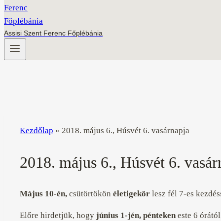
Assisi Szent Ferenc Főplébánia
Kezdőlap
»
2018. május 6., Húsvét 6. vasárnapja
2018. május 6., Húsvét 6. vasár
Május 10-én,
csütörtökön
életigekör
lesz fél 7-es kezdés
Előre hirdetjük, hogy
június 1-jén, pénteken
este 6 órátó