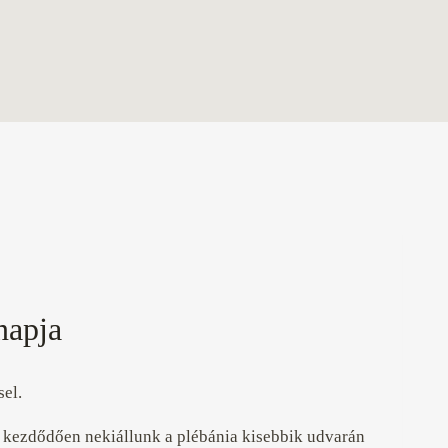
napja
sel.
l kezdődően nekiállunk a plébánia kisebbik udvarán