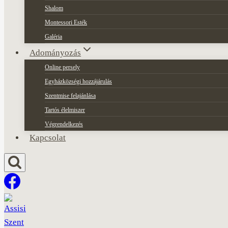
Shalom
Montessori Esték
Galéria
Adományozás
Online persely
Egyházközségi hozzájárulás
Szentmise felajánlása
Tartós élelmiszer
Végrendelkezés
Kapcsolat