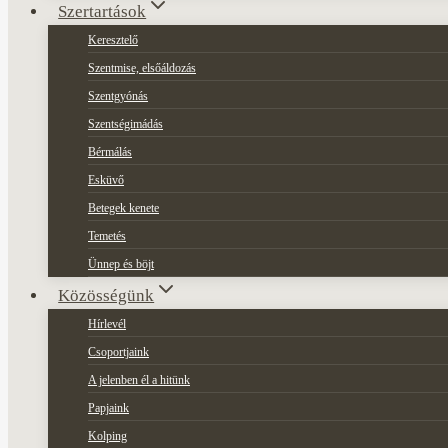
Szertartások
Keresztelő
Szentmise, elsőáldozás
Szentgyónás
Szentségimádás
Bérmálás
Esküvő
Betegek kenete
Temetés
Ünnep és böjt
Közösségünk
Hírlevél
Csoportjaink
A jelenben él a hitünk
Papjaink
Kolping