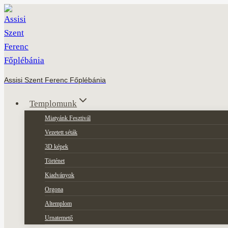
Skip
to
content
Assisi Szent Ferenc Főplébánia
Templomunk
Miatyánk Fesztivál
Vezetett séták
3D képek
Történet
Kiadványok
Orgona
Altemplom
Urnatemető