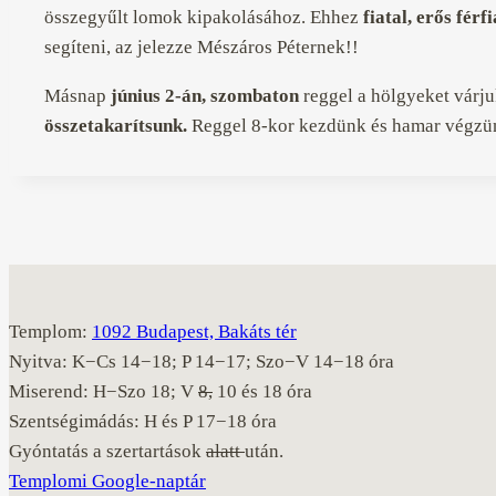
összegyűlt lomok kipakolásához. Ehhez
fiatal, erős férf
segíteni, az jelezze Mészáros Péternek!!
Másnap
június 2-án, szombaton
reggel a hölgyeket várju
összetakarítsunk.
Reggel 8-kor kezdünk és hamar végzün
Templom:
1092 Budapest, Bakáts tér
Nyitva: K−Cs 14−18; P 14−17; Szo−V 14−18 óra
Miserend: H−Szo 18; V
8,
10 és 18 óra
Szentségimádás: H és P 17−18 óra
Gyóntatás a szertartások
alatt
után.
Templomi Google-naptár