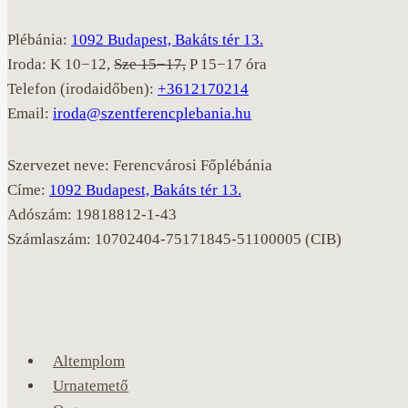
Plébánia:
1092 Budapest, Bakáts tér 13.
Iroda: K 10−12,
Sze 15−17,
P 15−17 óra
Telefon (irodaidőben):
+3612170214
Email:
iroda@szentferencplebania.hu
Szervezet neve: Ferencvárosi Főplébánia
Címe:
1092 Budapest, Bakáts tér 13.
Adószám: 19818812-1-43
Számlaszám: 10702404-75171845-51100005 (CIB)
Altemplom
Urnatemető