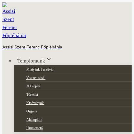
Skip
to
content
Assisi Szent Ferenc Főplébánia
Templomunk
Miatyánk Fesztivál
Vezetett séták
3D képek
Történet
Kiadványok
Orgona
Altemplom
Urnatemető