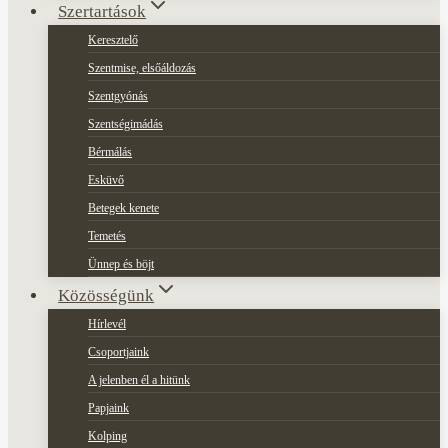
Szertartások
Keresztelő
Szentmise, elsőáldozás
Szentgyónás
Szentségimádás
Bérmálás
Esküvő
Betegek kenete
Temetés
Ünnep és böjt
Közösségünk
Hírlevél
Csoportjaink
A jelenben él a hitünk
Papjaink
Kolping