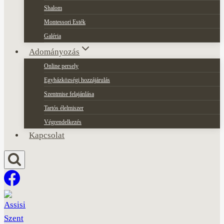
Shalom
Montessori Esték
Galéria
Adományozás
Online persely
Egyházközségi hozzájárulás
Szentmise felajánlása
Tartós élelmiszer
Végrendelkezés
Kapcsolat