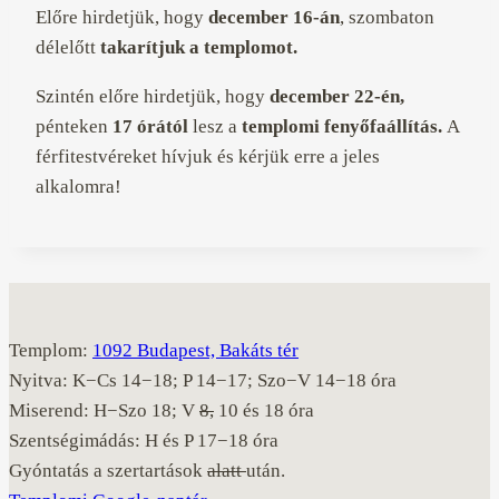
Előre hirdetjük, hogy
december 16-án
, szombaton
délelőtt
takarítjuk a templomot.
Szintén előre hirdetjük, hogy
december 22-én,
pénteken
17 órától
lesz a
templomi fenyőfaállítás.
A
férfitestvéreket hívjuk és kérjük erre a jeles
alkalomra!
Templom:
1092 Budapest, Bakáts tér
Nyitva: K−Cs 14−18; P 14−17; Szo−V 14−18 óra
Miserend: H−Szo 18; V
8,
10 és 18 óra
Szentségimádás: H és P 17−18 óra
Gyóntatás a szertartások
alatt
után.