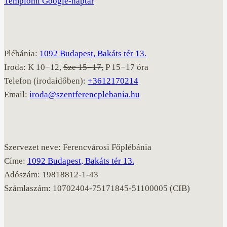
Templomi Google-naptár
Plébánia:
1092 Budapest, Bakáts tér 13.
Iroda: K 10−12,
Sze 15−17,
P 15−17 óra
Telefon (irodaidőben):
+3612170214
Email:
iroda@szentferencplebania.hu
Szervezet neve: Ferencvárosi Főplébánia
Címe:
1092 Budapest, Bakáts tér 13.
Adószám: 19818812-1-43
Számlaszám: 10702404-75171845-51100005 (CIB)