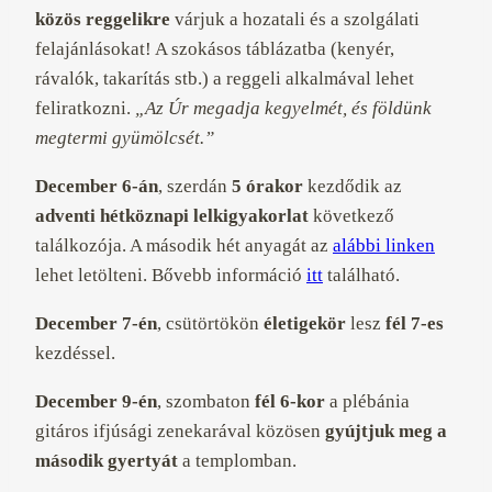
közös reggelikre
várjuk a hozatali és a szolgálati
felajánlásokat! A szokásos táblázatba (kenyér,
rávalók, takarítás stb.) a reggeli alkalmával lehet
feliratkozni.
„Az Úr megadja kegyelmét, és földünk
megtermi gyümölcsét.”
December 6-án
, szerdán
5 órakor
kezdődik az
adventi hétköznapi lelkigyakorlat
következő
találkozója. A második hét anyagát az
alábbi linken
lehet letölteni. Bővebb információ
itt
található.
December 7-én
, csütörtökön
életigekör
lesz
fél 7-es
kezdéssel.
December 9-én
, szombaton
fél 6-kor
a plébánia
gitáros ifjúsági zenekarával közösen
gyújtjuk meg a
második gyertyát
a templomban.